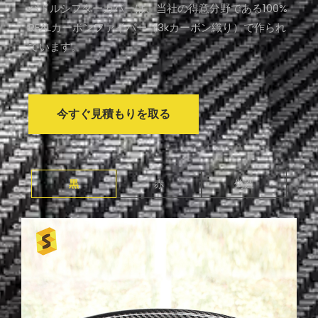
パドルシフターカバーは、当社の得意分野である100%
REALカーボンファイバー（3kカーボン織り）で作られ
ています。
今すぐ見積もりを取る
黒
赤
偽造