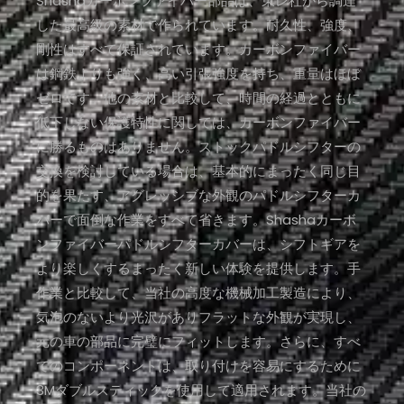
Shashaカーボンファイバー部品は、東レ社から調達
した最高級の素材で作られています。耐久性、強度、
剛性はすべて保証されています。カーボンファイバー
は鋼鉄よりも強く、高い引張強度を持ち、重量はほぼ
ゼロです。他の素材と比較して、時間の経過とともに
低下しない保護特性に関しては、カーボンファイバー
に勝るものはありません。ストックパドルシフターの
交換を検討している場合は、基本的にまったく同じ目
的を果たす、アグレッシブな外観のパドルシフターカ
バーで面倒な作業をすべて省きます。Shashaカーボ
ンファイバーパドルシフターカバーは、シフトギアを
より楽しくするまったく新しい体験を提供します。手
作業と比較して、当社の高度な機械加工製造により、
気泡のないより光沢がありフラットな外観が実現し、
元の車の部品に完璧にフィットします。さらに、すべ
てのコンポーネントは、取り付けを容易にするために
3Mダブルスティックを使用して適用されます。当社の