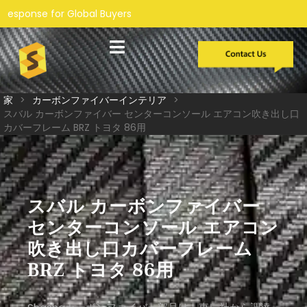
l Buyers
カスタム開発
ケーススタディ
私たちについて
サービス
家
>
カーボンファイバーインテリア
>
スバル カーボンファイバー センターコンソール エアコン吹き出し口
カバーフレーム BRZ トヨタ 86用
スバル カーボンファイバー
センターコンソール エアコン
吹き出し口カバーフレーム
BRZ トヨタ 86用