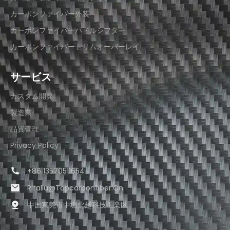
カーボンファイバー外装
カーボンファイバーパドルシフター
カーボンファイバートリムオーバーレイ
サービス
カスタム開発
製造業
品質管理
Privacy Policy
+86 13570511654
Ritaliu@topcarbonfiber.cn
中国東莞市中塘北越科技工業区