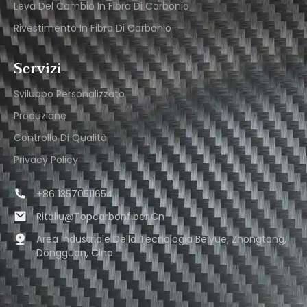
Leva Del Cambio In Fibra Di Carbonio
Rivestimento In Fibra Di Carbonio
Servizi
Sviluppo Personalizzato
Produzione
Controllo Di Qualità
Privacy Policy
+86 13570511654
Ritaliu@topcarbonfiber.cn
Area Industriale Della Tecnologia Beiyue, Zhongtang,
Dongguan, Cina