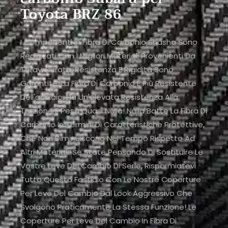
Toyota BRZ 86
I Componenti In Fibra Di Carbonio Shasha Sono
Realizzati Con I Migliori Materiali Provenienti Da
Toray. Durata, Resistenza E Rigidità Sono
Garantite. La Fibra Di Carbonio È Più Resistente
Dell'acciaio, Ha Un'elevata Resistenza Alla
Trazione E Pesa Quasi Nulla! Nulla Batte La Fibra Di
Carbonio In Termini Di Caratteristiche Protettive,
Che Non Diminuiscono Nel Tempo Rispetto Ad
Altri Materiali. Se State Pensando Di Sostituire Le
Vostre Leve Del Cambio Di Serie, Risparmiatevi
Tutto Questo Fastidio Con Le Nostre Coperture
Per Leve Del Cambio Dal Look Aggressivo Che
Svolgono Praticamente La Stessa Funzione! Le
Coperture Per Leve Del Cambio In Fibra Di