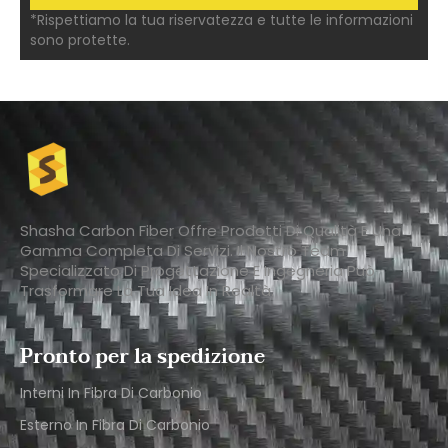
*Rispettiamo la tua riservatezza e tutte le informazioni
sono protette.
Shasha Carbon Fiber Offre Prodotti Di Qualità E Una
Gamma Completa Di Servizi. Il Nostro Team
Specializzato Di Progettazione E Ingegneria Può
Trasformare La Tua Idea In Realtà.
Pronto per la spedizione
Interni In Fibra Di Carbonio
Esterno In Fibra Di Carbonio