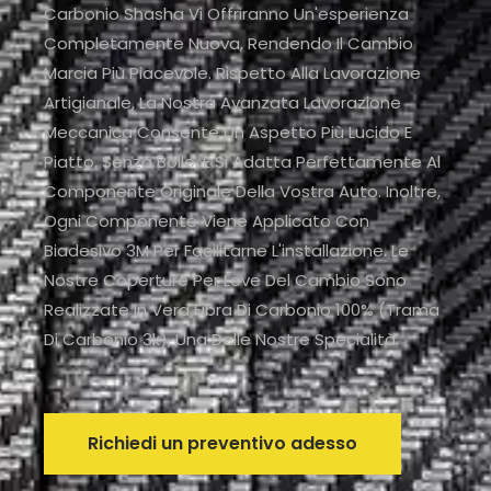
Carbonio Shasha Vi Offriranno Un'esperienza
Completamente Nuova, Rendendo Il Cambio
Marcia Più Piacevole. Rispetto Alla Lavorazione
Artigianale, La Nostra Avanzata Lavorazione
Meccanica Consente Un Aspetto Più Lucido E
Piatto, Senza Bolle, E Si Adatta Perfettamente Al
Componente Originale Della Vostra Auto. Inoltre,
Ogni Componente Viene Applicato Con
Biadesivo 3M Per Facilitarne L'installazione. Le
Nostre Coperture Per Leve Del Cambio Sono
Realizzate In Vera Fibra Di Carbonio 100% (trama
Di Carbonio 3k), Una Delle Nostre Specialità.
Richiedi un preventivo adesso