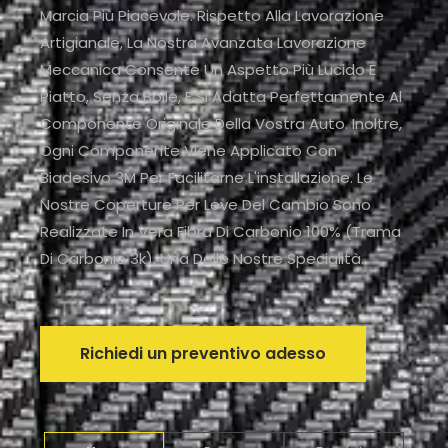
Marcia Più Piacevole. Rispetto Alla Lavorazione
Artigianale, La Nostra Avanzata Lavorazione
Meccanica Consente Un Aspetto Più Lucido E
Piatto, Senza Bolle, E Si Adatta Perfettamente Al
Componente Originale Della Vostra Auto. Inoltre,
Ogni Componente Viene Applicato Con
Biadesivo 3M Per Facilitarne L'installazione. Le
Nostre Coperture Per Leve Del Cambio Sono
Realizzate In Vera Fibra Di Carbonio 100% (trama
Di Carbonio 3k), Una Delle Nostre Specialità.
Richiedi un preventivo adesso