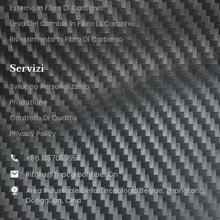
Esterno In Fibra Di Carbonio
Leva Del Cambio In Fibra Di Carbonio
Rivestimento In Fibra Di Carbonio
Servizi
Sviluppo Personalizzato
Produzione
Controllo Di Qualità
Privacy Policy
+86 13570511654
Ritaliu@topcarbonfiber.cn
Area Industriale Della Tecnologia Beiyue, Zhongtang,
Dongguan, Cina