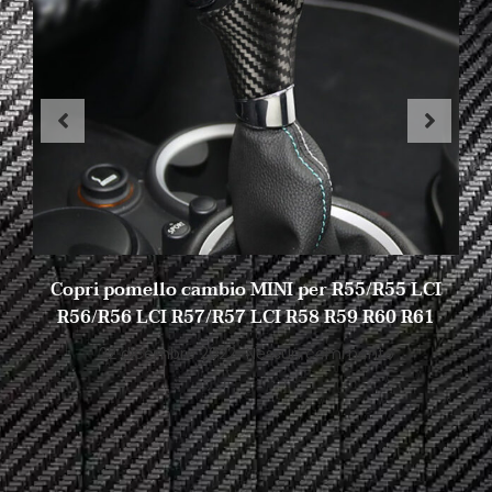
Copri pomello cambio MINI per R55/R55 LCI
R56/R56 LCI R57/R57 LCI R58 R59 R60 R61
22 dicembre 2022
Nessun commento