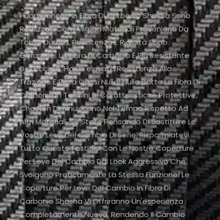
I Componenti In Fibra Di Carbonio Shasha Sono
Realizzati Con I Migliori Materiali Provenienti Da
Toray. Durata, Resistenza E Rigidità Sono
Garantite. La Fibra Di Carbonio È Più Resistente
Dell'acciaio, Ha Un'elevata Resistenza Alla
Trazione E Pesa Quasi Nulla! Nulla Batte La Fibra Di
Carbonio In Termini Di Caratteristiche Protettive,
Che Non Diminuiscono Nel Tempo Rispetto Ad
Altri Materiali. Se State Pensando Di Sostituire Le
Vostre Leve Del Cambio Di Serie, Risparmiatevi
Tutto Questo Fastidio Con Le Nostre Coperture
Per Leve Del Cambio Dal Look Aggressivo Che
Svolgono Praticamente La Stessa Funzione! Le
Coperture Per Leve Del Cambio In Fibra Di
Carbonio Shasha Vi Offriranno Un'esperienza
Completamente Nuova, Rendendo Il Cambio