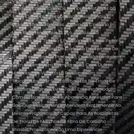
Os Componentes De Fibra De Carbono Shasha
São Fabricados Com Os Melhores Materiais Da
Toray Company. Durabilidade, Resistência E
Rigidez São Garantidas. A Fibra De Carbono É
Mais Resistente Que O Aço, Possui Alta
Resistência À Tração E Praticamente Não Pesa!
Nada Supera A Fibra De Carbono Em Termos De
Características De Proteção, Que Não Diminuem
Com O Tempo Em Comparação Com Outros
Materiais. Se Você Está Pensando Em
Trocar/substituir Suas Borboletas De Troca De
Marchas Originais, Evite Todo Esse Incômodo
Com Nossas Capas De Aparência Agressiva Para
Elas, Que Basicamente Atendem Exatamente Ao
Mesmo Propósito! As Capas Para As Borboletas
De Troca De Marchas De Fibra De Carbono
Shasha Proporcionarão Uma Experiência