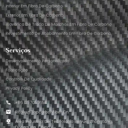
Interior Em Fibra De Carbono
Exterior Em Fibra De Carbono
Alavanca De Troca De Marchas Em Fibra De Carbono
Revestimento De Acabamento Em Fibra De Carbono
Serviços
Desenvolvimento Personalizado
Fabricação
Controle De Qualidade
Privacy Policy
+86 13570511654
Ritaliu@topcarbonfiber.cn
Área Industrial De Tecnologia Beiyue, Zhongtang,
Dongguan, China