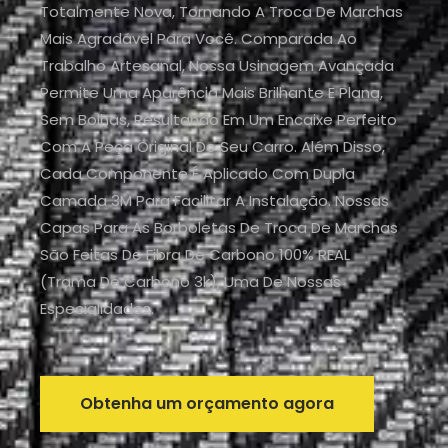
Totalmente Nova, Tornando A Troca De Marchas
Mais Agradável Para Você. Comparada Ao
Trabalho Artesanal, Nossa Usinagem Avançada
Permite Uma Aparência Mais Brilhante E Plana,
Sem Bolhas, Resultando Em Um Encaixe Perfeito
Com A Peça Original Do Seu Carro. Além Disso,
Cada Componente É Aplicado Com Dupla
Camada 3M Para Facilitar A Instalação. Nossas
Capas Para As Borboletas De Troca De Marchas
São Feitas De Fibra De Carbono 100% REAL
(trama De Carbono 3k), Uma De Nossas
Especialidades.
Obtenha um orçamento agora