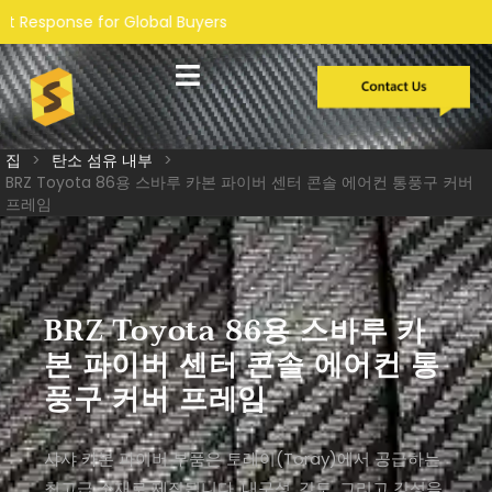
l Buyers
맞춤형 개발
집
>
탄소 섬유 내부
>
BRZ Toyota 86용 스바루 카본 파이버 센터 콘솔 에어컨 통풍구 커버
프레임
BRZ Toyota 86용 스바루 카
본 파이버 센터 콘솔 에어컨 통
풍구 커버 프레임
샤샤 카본 파이버 부품은 토레이(Toray)에서 공급하는
최고급 소재로 제작됩니다. 내구성, 강도, 그리고 강성을