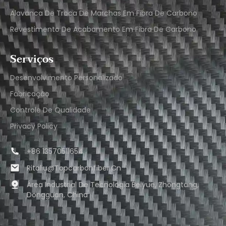
Alavanca De Troca De Marchas Em Fibra De Carbono
Revestimento De Acabamento Em Fibra De Carbono
Serviços
Desenvolvimento Personalizado
Fabricação
Controle De Qualidade
Privacy Policy
+86 13570511654
Ritaliu@topcarbonfiber.cn
Área Industrial De Tecnologia Beiyue, Zhongtang,
Dongguan, China