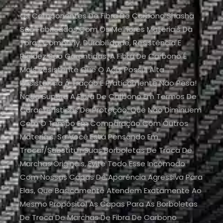
Os Componentes De Fibra De Carbono Shasha
São Fabricados Com Os Melhores Materiais Da
Toray Company. Durabilidade, Resistência E
Rigidez São Garantidas. A Fibra De Carbono É
Mais Resistente Que O Aço, Possui Alta
Resistência À Tração E Praticamente Não Pesa!
Nada Supera A Fibra De Carbono Em Termos De
Características De Proteção, Que Não Diminuem
Com O Tempo Em Comparação Com Outros
Materiais. Se Você Está Pensando Em
Trocar/substituir Suas Borboletas De Troca De
Marchas Originais, Evite Todo Esse Incômodo
Com Nossas Capas De Aparência Agressiva Para
Elas, Que Basicamente Atendem Exatamente Ao
Mesmo Propósito! As Capas Para As Borboletas
De Troca De Marchas De Fibra De Carbono