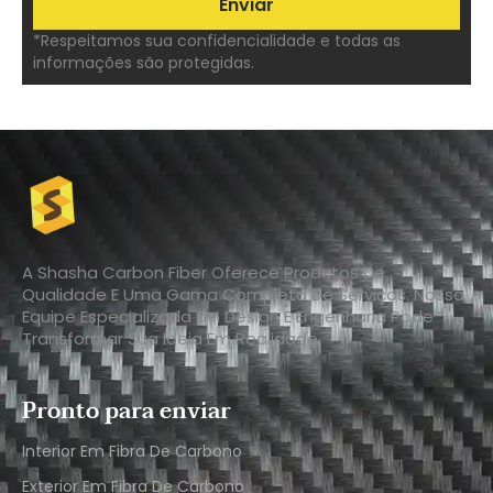
*Respeitamos sua confidencialidade e todas as
informações são protegidas.
A Shasha Carbon Fiber Oferece Produtos De
Qualidade E Uma Gama Completa De Serviços. Nossa
Equipe Especializada Em Design E Engenharia Pode
Transformar Sua Ideia Em Realidade.
Pronto para enviar
Interior Em Fibra De Carbono
Exterior Em Fibra De Carbono