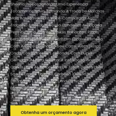
Shasha Proporcionarão Uma Experiência
Totalmente Nova, Tornando A Troca De Marchas
Mais Agradável Para Você. Comparada Ao
Trabalho Artesanal, Nossa Usinagem Avançada
Permite Uma Aparência Mais Brilhante E Plana,
Sem Bolhas, Resultando Em Um Encaixe Perfeito
Com A Peça Original Do Seu Carro. Além Disso,
Cada Componente É Aplicado Com Dupla
Camada 3M Para Facilitar A Instalação. Nossas
Capas Para As Borboletas De Troca De Marchas
São Feitas De Fibra De Carbono 100% REAL
(trama De Carbono 3k), Uma De Nossas
Especialidades.
Obtenha um orçamento agora