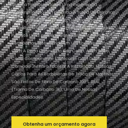
Shasha Proporcionarão Uma Experiência
Totalmente Nova, Tornando A Troca De Marchas
Mais Agradável Para Você. Comparada Ao
Trabalho Artesanal, Nossa Usinagem Avançada
Permite Uma Aparência Mais Brilhante E Plana,
Sem Bolhas, Resultando Em Um Encaixe Perfeito
Com A Peça Original Do Seu Carro. Além Disso,
Cada Componente É Aplicado Com Dupla
Camada 3M Para Facilitar A Instalação. Nossas
Capas Para As Borboletas De Troca De Marchas
São Feitas De Fibra De Carbono 100% REAL
(trama De Carbono 3k), Uma De Nossas
Especialidades.
Obtenha um orçamento agora