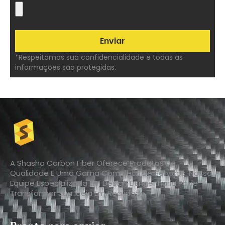
*Respeitamos sua confidencialidade e todas as
informações são protegidas.
A Shasha Carbon Fiber Oferece Produtos De
Qualidade E Uma Gama Completa De Serviços. Nossa
Equipe Especializada Em Design E Engenharia Pode
Transformar Sua Ideia Em Realidade.