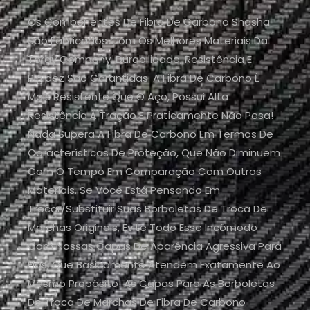
Os Componentes De Fibra De Carbono Shasha
São Fabricados Com Os Melhores Materiais Da
Toray Company. Durabilidade, Resistência E
Rigidez São Garantidas. A Fibra De Carbono É
Mais Resistente Que O Aço, Possui Alta
Resistência À Tração E Praticamente Não Pesa!
Nada Supera A Fibra De Carbono Em Termos De
Características De Proteção, Que Não Diminuem
Com O Tempo Em Comparação Com Outros
Materiais. Se Você Está Pensando Em
Trocar/substituir Suas Borboletas De Troca De
Marchas Originais, Evite Todo Esse Incômodo
Com Nossas Capas De Aparência Agressiva Para
Elas, Que Basicamente Atendem Exatamente Ao
Mesmo Propósito! As Capas Para As Borboletas
De Troca De Marchas De Fibra De Carbono