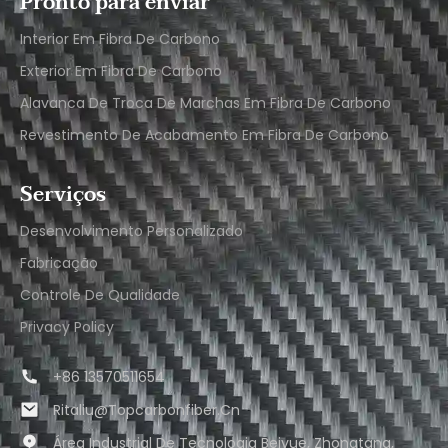
Pronto para enviar
Interior Em Fibra De Carbono
Exterior Em Fibra De Carbono
Alavanca De Troca De Marchas Em Fibra De Carbono
Revestimento De Acabamento Em Fibra De Carbono
Serviços
Desenvolvimento Personalizado
Fabricação
Controle De Qualidade
Privacy Policy
+86 13570511654
Ritaliu@topcarbonfiber.cn
Área Industrial De Tecnologia Beiyue, Zhongtang,