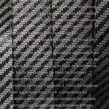
Mais Resistente Que O Aço, Possui Alta
Resistência À Tração E Praticamente Não Pesa!
Nada Supera A Fibra De Carbono Em Termos De
Características De Proteção, Que Não Diminuem
Com O Tempo Em Comparação Com Outros
Materiais. Se Você Está Pensando Em
Trocar/substituir Suas Borboletas De Troca De
Marchas Originais, Evite Todo Esse Incômodo
Com Nossas Capas De Aparência Agressiva Para
Elas, Que Basicamente Atendem Exatamente Ao
Mesmo Propósito! As Capas Para As Borboletas
De Troca De Marchas De Fibra De Carbono
Shasha Proporcionarão Uma Experiência
Totalmente Nova, Tornando A Troca De Marchas
Mais Agradável Para Você. Comparada Ao
Trabalho Artesanal, Nossa Usinagem Avançada
Permite Uma Aparência Mais Brilhante E Plana,