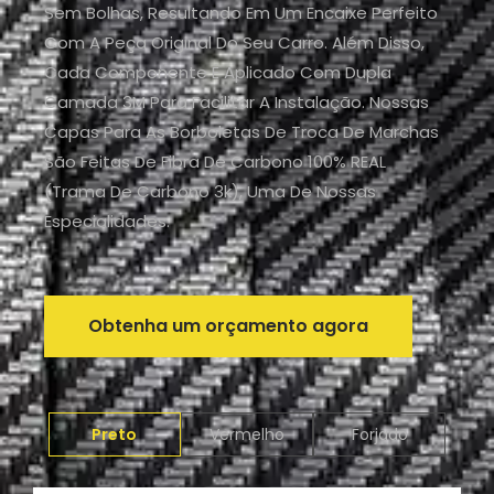
Sem Bolhas, Resultando Em Um Encaixe Perfeito
Com A Peça Original Do Seu Carro. Além Disso,
Cada Componente É Aplicado Com Dupla
Camada 3M Para Facilitar A Instalação. Nossas
Capas Para As Borboletas De Troca De Marchas
São Feitas De Fibra De Carbono 100% REAL
(trama De Carbono 3k), Uma De Nossas
Especialidades.
Obtenha um orçamento agora
Preto
Vermelho
Forjado