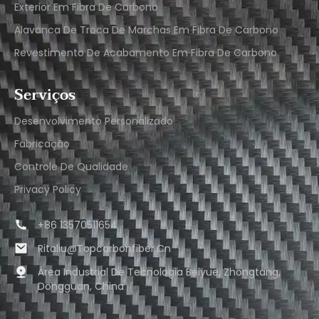
Exterior Em Fibra De Carbono
Alavanca De Troca De Marchas Em Fibra De Carbono
Revestimento De Acabamento Em Fibra De Carbono
Serviços
Desenvolvimento Personalizado
Fabricação
Controle De Qualidade
Privacy Policy
+86 13570511654
Ritaliu@topcarbonfiber.cn
Área Industrial De Tecnologia Beiyue, Zhongtang,
Dongguan, China