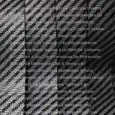
Los Componentes De Fibra De Carbono Shasha
Están Fabricados Con Los Mejores Materiales De
Toray Company. Garantizamos Durabilidad,
Resistencia Y Rigidez. La Fibra De Carbono Es Más
Resistente Que El Acero, Tiene Una Alta
Resistencia A La Tracción Y Es Prácticamente
Inamovible. Nada Supera A La Fibra De Carbono
En Cuanto A Sus Características De Protección,
Que No Se Deterioran Con El Tiempo En
Comparación Con Otros Materiales. Si Está
Considerando Cambiar O Reemplazar Sus Levas
De Cambio De Serie, ¡ahorre Tiempo Con
Nuestras Cubiertas De Diseño Agresivo Que
Cumplen La Misma Función! Las Cubiertas De
Fibra De Carbono Shasha Le Brindarán Una
Experiencia Completamente Nueva Para Que