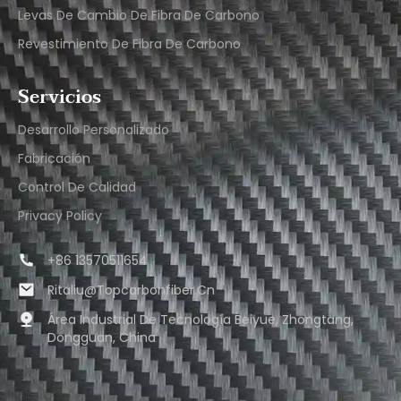
Levas De Cambio De Fibra De Carbono
Revestimiento De Fibra De Carbono
Servicios
Desarrollo Personalizado
Fabricación
Control De Calidad
Privacy Policy
+86 13570511654
Ritaliu@topcarbonfiber.cn
Área Industrial De Tecnología Beiyue, Zhongtang,
Dongguan, China