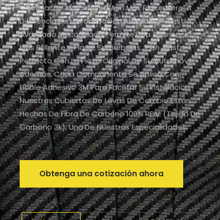
Cambiar De Marcha Sea Aún Más Placentero. A
Diferencia De La Fabricación Artesanal, Nuestro
Avanzado Mecanizado Permite Una Apariencia
Más Brillante Y Plana, Sin Burbujas, Y Un Ajuste
Perfecto Con La Pieza Original De Su Automóvil.
Además, Cada Componente Se Aplica Con
Doble Adhesivo 3M Para Facilitar Su Instalación.
Nuestras Cubiertas De Levas De Cambio Están
Hechas De Fibra De Carbono 100% REAL (tejido De
Carbono 3k), Una De Nuestras Especialidades.
Obtenga una cotización ahora