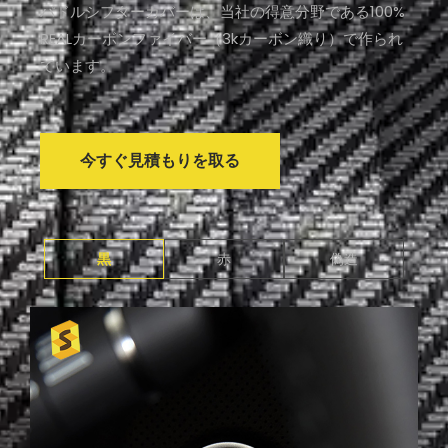
パドルシフターカバーは、当社の得意分野である100%
REALカーボンファイバー（3kカーボン織り）で作られ
ています。
今すぐ見積もりを取る
黒
赤
偽造