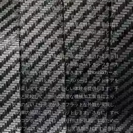
Shashaカーボンファイバー部品は、東レ社から調達
した最高級の素材で作られています。耐久性、強度、
剛性はすべて保証されています。カーボンファイバー
は鋼鉄よりも強く、高い引張強度を持ち、重量はほぼ
ゼロです。他の素材と比較して、時間の経過とともに
低下しない保護特性に関しては、カーボンファイバー
に勝るものはありません。ストックパドルシフターの
交換を検討している場合は、基本的にまったく同じ目
的を果たす、アグレッシブな外観のパドルシフターカ
バーで面倒な作業をすべて省きます。Shashaカーボ
ンファイバーパドルシフターカバーは、シフトギアを
より楽しくするまったく新しい体験を提供します。手
作業と比較して、当社の高度な機械加工製造により、
気泡のないより光沢がありフラットな外観が実現し、
元の車の部品に完璧にフィットします。さらに、すべ
てのコンポーネントは、取り付けを容易にするために
3Mダブルスティックを使用して適用されます。当社の