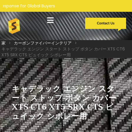
uyers
カスタム開発
ケーススタディ
私たちについて
サービス
家
>
カーボンファイバーインテリア
>
キャデラック エンジン スタート ストップ ボタン カバー XTS CT6
XT5 SRX CTS ビュイック シボレー用
キャデラック エンジン スタ
ート ストップ ボタン カバー
XTS CT6 XT5 SRX CTS ビ
ュイック シボレー用