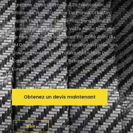
Agréable. Contrairement À La Fabrication
Artisanale, Notre Usinage De Pointe Offre Un
Aspect Plus Brillant Et Plus Plat, Sans Bulles, Et
S'adapte Parfaitement À Votre Pièce D'origine.
De Plus, Chaque Composant Est Collé Avec Du
3M Double-Stick Pour Une Installation Facile. Nos
Couvre-Palettes Sont Fabriqués En Fibre De
Carbone Véritable 100% (tissage Carbone 3k),
L'une De Nos Spécialités.
Obtenez un devis maintenant
Noir
Rouge
Forgé