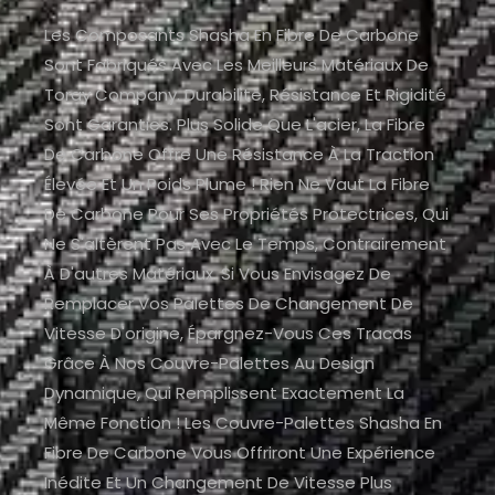
Les Composants Shasha En Fibre De Carbone
Sont Fabriqués Avec Les Meilleurs Matériaux De
Toray Company. Durabilité, Résistance Et Rigidité
Sont Garanties. Plus Solide Que L'acier, La Fibre
De Carbone Offre Une Résistance À La Traction
Élevée Et Un Poids Plume ! Rien Ne Vaut La Fibre
De Carbone Pour Ses Propriétés Protectrices, Qui
Ne S'altèrent Pas Avec Le Temps, Contrairement
À D'autres Matériaux. Si Vous Envisagez De
Remplacer Vos Palettes De Changement De
Vitesse D'origine, Épargnez-Vous Ces Tracas
Grâce À Nos Couvre-Palettes Au Design
Dynamique, Qui Remplissent Exactement La
Même Fonction ! Les Couvre-Palettes Shasha En
Fibre De Carbone Vous Offriront Une Expérience
Inédite Et Un Changement De Vitesse Plus