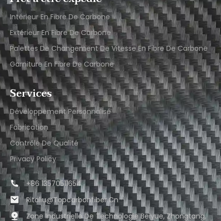
Intérieur En Fibre De Carbone
Extérieur En Fibre De Carbone
Palettes De Changement De Vitesse En Fibre De Carbone
Garniture En Fibre De Carbone
Services
Développement Personnalisé
Fabrication
Contrôle De Qualité
Privacy Policy
+86 13570511654
Ritaliu@topcarbonfiber.cn
Zone Industrielle De Technologie Beiyue, Zhongtang,