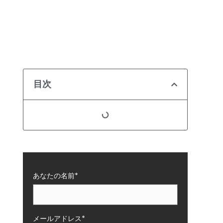
目次
あなたの名前*
メールアドレス*