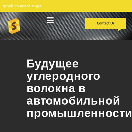
Разработка на заказ
Исследования случаев
Будущее
углеродного
волокна в
автомобильной
промышленност