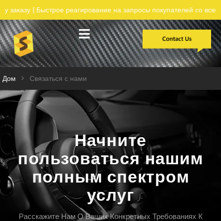
трое реагирование на запросы покупателей со всего мира
Разработка на заказ
Исследования случаев
Дом
>
Связаться с нами
Начните
пользоваться нашим
полным спектром
услуг
Расскажите Нам О Ваших Конкретных Требованиях К