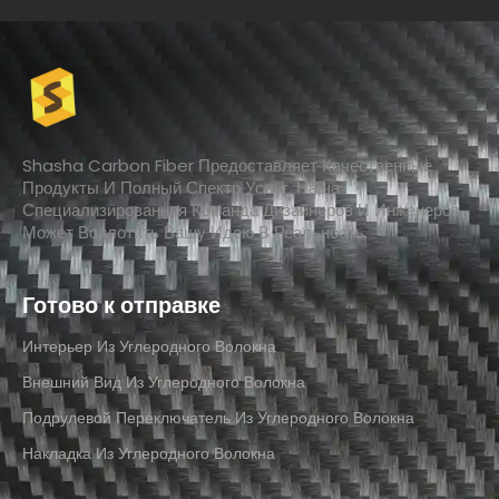
Shasha Carbon Fiber Предоставляет Качественные
Продукты И Полный Спектр Услуг. Наша
Специализированная Команда Дизайнеров И Инженеров
Может Воплотить Вашу Идею В Реальность.
Готово к отправке
Интерьер Из Углеродного Волокна
Внешний Вид Из Углеродного Волокна
Подрулевой Переключатель Из Углеродного Волокна
Накладка Из Углеродного Волокна