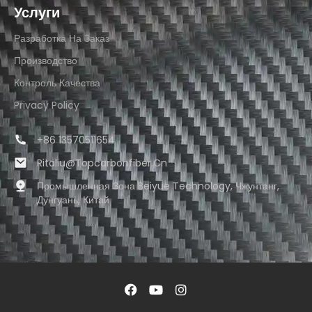
Услуги
Разработка На Заказ
Производство
Контроль Качества
Privacy Policy
+86 13570511654
Ritaliu@topcarbonfiber.cn
Промышленная Зона Beiyue Technology, Чжунтанг,
Дунгуань, Китай