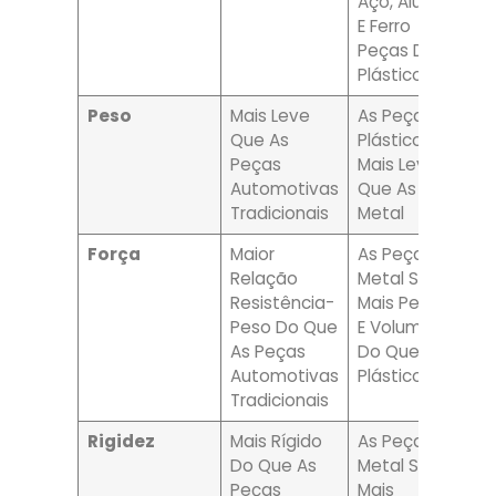
Aço, Alumínio
E Ferro
Peças De
Plástico
Peso
Mais Leve
As Peças De
Que As
Plástico São
Peças
Mais Leves Do
Automotivas
Que As De
Tradicionais
Metal
Força
Maior
As Peças De
Relação
Metal São
Resistência-
Mais Pesadas
Peso Do Que
E Volumosas
As Peças
Do Que As De
Automotivas
Plástico
Tradicionais
Rigidez
Mais Rígido
As Peças De
Do Que As
Metal São
Peças
Mais