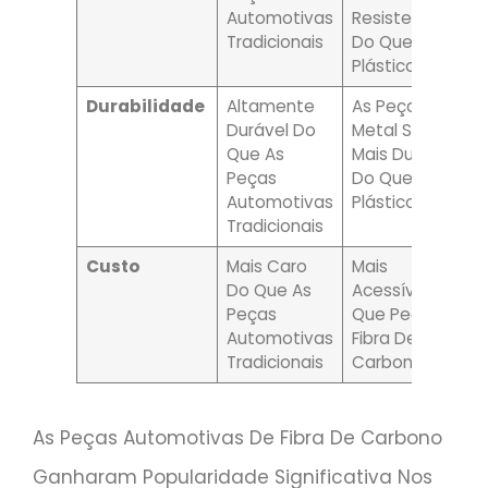
Automotivas
Resistentes
Tradicionais
Do Que As De
Plástico
Durabilidade
Altamente
As Peças De
Durável Do
Metal São
Que As
Mais Duráveis
Peças
Do Que As De
Automotivas
Plástico
Tradicionais
Custo
Mais Caro
Mais
Do Que As
Acessível Do
Peças
Que Peças De
Automotivas
Fibra De
Tradicionais
Carbono
As Peças Automotivas De Fibra De Carbono
Ganharam Popularidade Significativa Nos