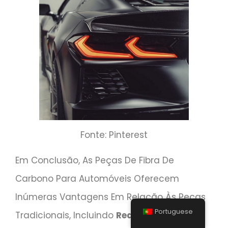
Fonte: Pinterest
Em Conclusão, As Peças De Fibra De
Carbono Para Automóveis Oferecem
Inúmeras Vantagens Em Relação Às Peças
Portuguese
Tradicionais, Incluindo
Redução De Peso,