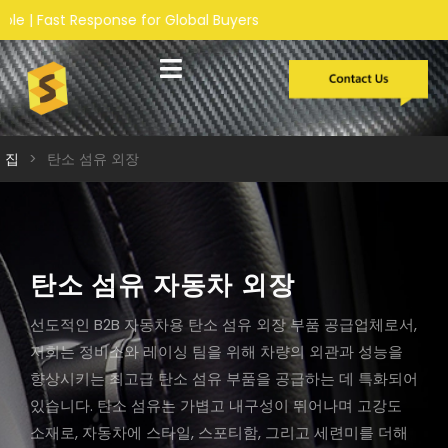
ponse for Global Buyers
맞춤형 개발
집
>
탄소 섬유 외장
탄소 섬유 자동차 외장
선도적인 B2B 자동차용 탄소 섬유 외장 부품 공급업체로서,
저희는 정비소와 레이싱 팀을 위해 차량의 외관과 성능을
향상시키는 최고급 탄소 섬유 부품을 공급하는 데 특화되어
있습니다. 탄소 섬유는 가볍고 내구성이 뛰어나며 고강도
소재로, 자동차에 스타일, 스포티함, 그리고 세련미를 더해