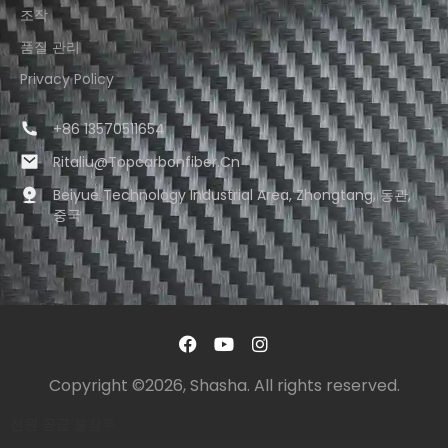
조작
품질 관리
Privacy Policy
+86 13570511654
Ritaliu@topcarbonfiber.cn
Beiyue Technology Industrial Area, Zhongtang, 동관,
중국
Copyright ©2026, Shasha. All rights reserved.
전원 공급
불침투