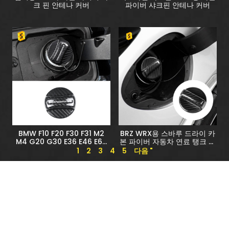
크 핀 안테나 커버
파이버 샤크핀 안테나 커버
BMW F10 F20 F30 F31 M2
BRZ WRX용 스바루 드라이 카
M4 G20 G30 E36 E46 E60
본 파이버 자동차 연료 탱크 오
E87 E90 E92용 카본 파이버
일 가스 커버
1
2
3
4
5
다음 "
오일/가스 탱크 커버
이상적인 탄소를 찾기 시작하세
요
샤샤의 섬유 부품