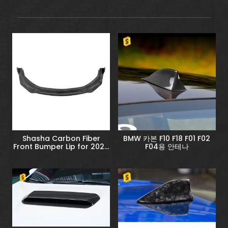
Shasha Carbon Fiber
BMW 카본 F10 F18 F01 F02
Front Bumper Lip for 2024
F04용 안테나
Ford Mustang S650 GT
Exterior Accessories Car
Body Kits