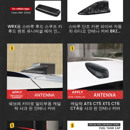
WRX용 스바루 후드 스쿠프 카
스바루 단조 카본 파이버 자동
후드 벤트 유니버셜 에어 인테
차 라디오 안테나 커버 BRZ용
이크 그릴 인렛 트림
카본 자동차 액세서리
쉐보레 카마로 말리부용 캐딜
캐딜락 ATS CT5 XTS CT6
락 샤크 핀 안테나 커버
CT4용 샤크 핀 안테나 커버