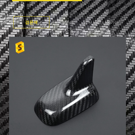
검은색
빨간색
서서히 나아가는