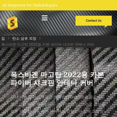
al Buyers
맞춤형 개발
집
>
탄소 섬유 외장
>
폭스바겐 마고탄 2022용 카본 파이버 샤크핀 안테나 커버
폭스바겐 마고탄 2022용 카본
파이버 샤크핀 안테나 커버
샤샤 카본 파이버 부품은 토레이(Toray)에서 공급하는
최고급 소재로 제작됩니다. 내구성, 강도, 그리고 강성을
모두 보장합니다. 카본 파이버는 강철보다 강하고 인장