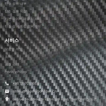
탄소 섬유 내부
탄소 섬유 외장
카본 파이버 패들 시프터
탄소 섬유 트림 오버레이
서비스
맞춤형 개발
조작
품질 관리
Privacy Policy
+86 13570511654
Ritaliu@topcarbonfiber.cn
Beiyue Technology Industrial Area, Zhongtang, 동관,
중국