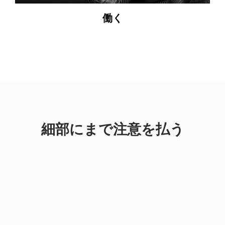
働く
細部にまで注意を払う