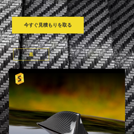
今すぐ見積もりを取る
黒
赤
偽造