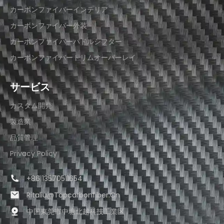
カーボンファイバーインテリア
カーボンファイバー外装
カーボンファイバーパドルシフター
カーボンファイバートリムオーバーレイ
サービス
カスタム開発
製造業
品質管理
Privacy Policy
+86 13570511654
Ritaliu@topcarbonfiber.cn
中国東莞市中塘北越科技工業区