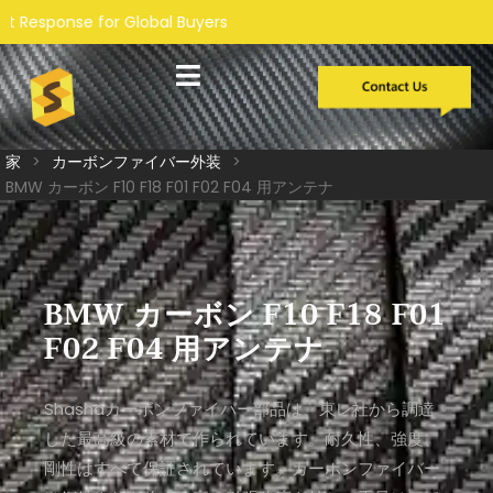
 Buyers
カスタム開発
ケーススタディ
私たちについて
サービス
家
>
カーボンファイバー外装
>
BMW カーボン F10 F18 F01 F02 F04 用アンテナ
BMW カーボン F10 F18 F01
F02 F04 用アンテナ
Shashaカーボンファイバー部品は、東レ社から調達
した最高級の素材で作られています。耐久性、強度、
剛性はすべて保証されています。カーボンファイバー