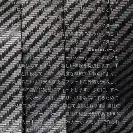
は鋼鉄よりも強く、高い引張強度を持ち、重量はほぼ
ゼロです。他の素材と比較して、時間の経過とともに
低下しない保護特性に関しては、カーボンファイバー
に勝るものはありません。ストックパドルシフターの
交換を検討している場合は、基本的にまったく同じ目
的を果たす、アグレッシブな外観のパドルシフターカ
バーで面倒な作業をすべて省きます。Shashaカーボ
ンファイバーパドルシフターカバーは、シフトギアを
より楽しくするまったく新しい体験を提供します。手
作業と比較して、当社の高度な機械加工製造により、
気泡のないより光沢がありフラットな外観が実現し、
元の車の部品に完璧にフィットします。さらに、すべ
てのコンポーネントは、取り付けを容易にするために
3Mダブルスティックを使用して適用されます。当社の
パドルシフターカバーは、当社の得意分野である100%
REALカーボンファイバー（3kカーボン織り）で作られ
ています。