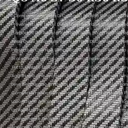
I Componenti In Fibra Di Carbonio Shasha Sono Realizzati
Provenienti Da Toray. Durata, Resistenza E Rigidità Sono
Carbonio È Più Resistente Dell'acciaio, Ha Un'elevata R
Pesa Quasi Nulla! Nulla Batte La Fibra Di Carbonio In Ter
Protettive, Che Non Diminuiscono Nel Tempo Rispetto Ad
State Pensando Di Sostituire Le Vostre Leve Del Cambio
Tutto Questo Fastidio Con Le Nostre Coperture Per Le
Aggressivo Che Svolgono Praticamente La Stessa Funz
Leve Del Cambio In Fibra Di Carbonio Shasha Vi Offrira
Completamente Nuova, Rendendo Il Cambio Marcia Più 
Lavorazione Artigianale, La Nostra Avanzata Lavoraz
Un Aspetto Più Lucido E Piatto, Senza Bolle, E Si Adatt
Componente Originale Della Vostra Auto. Inoltre, Og
Applicato Con Biadesivo 3M Per Facilitarne L'installazi