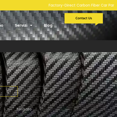
ry-Direct Carbon Fiber Car Parts Manufacturer | Custom Develo
mo
Servizi
Blog
Rosso
Forgiato