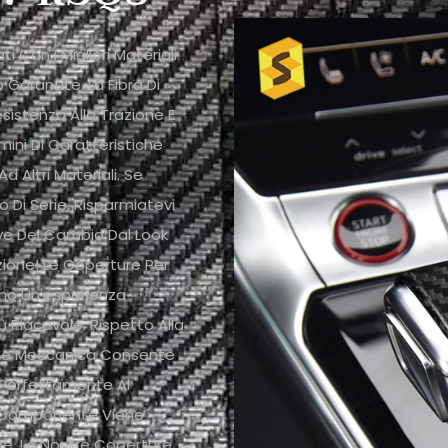
 Con I Migliori Materiali
 Garantite. La Fibra Di
esistenza Alla Trazione E
mini Di Caratteristiche
 Altri Materiali. Se
 Di Serie, Risparmiatevi
ve Del Cambio Dal Look
ione! Le Coperture Per
nno Un'esperienza
Piacevole. Rispetto Alla
ione Meccanica Consente
a Perfettamente Al
ni Componente Viene
one. Le Nostre Coperture