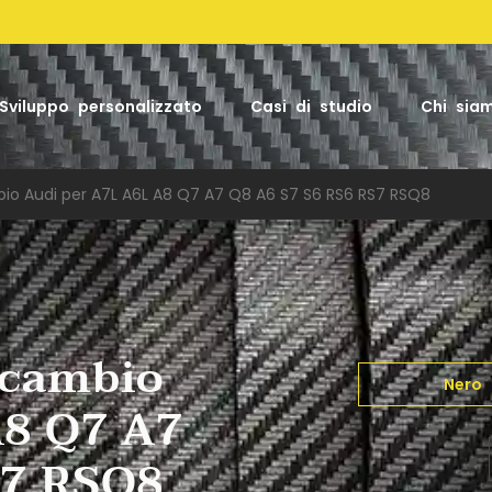
Facto
Sviluppo personalizzato
Casi di studio
Chi sia
io Audi per A7L A6L A8 Q7 A7 Q8 A6 S7 S6 RS6 RS7 RSQ8
 cambio
Nero
A8 Q7 A7
S7 RSQ8