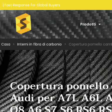
ers
Prodotti
Casa
>
Interni in fibra di carbonio
>
Copertura pomello camb
Copertura pomello
Audi per A7L A6L 
Q8 A6 S7 S6 RS6 R