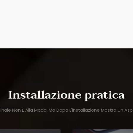
Installazione pratica
nale Non È Alla Moda, Ma Dopo L'installazione Mostra Un Aspe