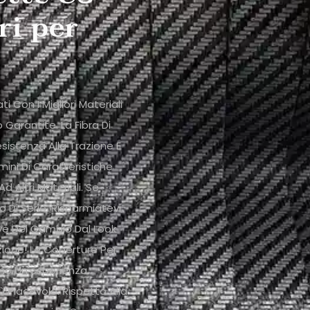
ri per
 Con I Migliori Materiali
 Garantite. La Fibra Di
esistenza Alla Trazione E
mini Di Caratteristiche
 Altri Materiali. Se
 Di Serie, Risparmiatevi
ve Del Cambio Dal Look
ione! Le Coperture Per
nno Un'esperienza
Piacevole. Rispetto Alla