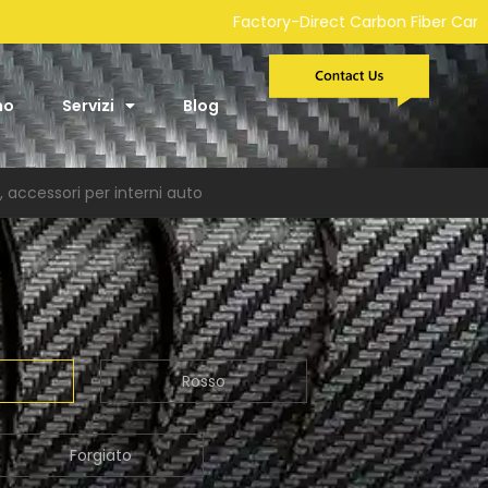
-Direct Carbon Fiber Car Parts Manufacturer | Custom Developm
mo
Servizi
Blog
 accessori per interni auto
Rosso
Forgiato