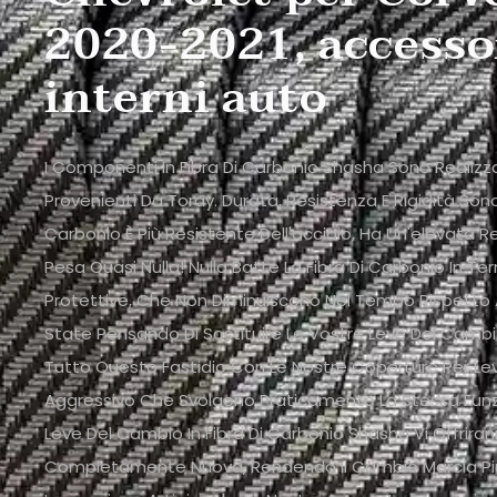
2020-2021, accesso
interni auto
I Componenti In Fibra Di Carbonio Shasha Sono Realizzati
Provenienti Da Toray. Durata, Resistenza E Rigidità Sono
Carbonio È Più Resistente Dell'acciaio, Ha Un'elevata R
Pesa Quasi Nulla! Nulla Batte La Fibra Di Carbonio In Ter
Protettive, Che Non Diminuiscono Nel Tempo Rispetto Ad
State Pensando Di Sostituire Le Vostre Leve Del Cambio
Tutto Questo Fastidio Con Le Nostre Coperture Per Le
Aggressivo Che Svolgono Praticamente La Stessa Funz
Leve Del Cambio In Fibra Di Carbonio Shasha Vi Offrira
Completamente Nuova, Rendendo Il Cambio Marcia Più 