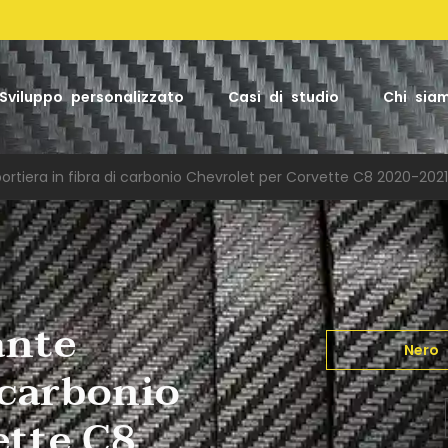
Factory
Sviluppo personalizzato
Casi di studio
Chi sia
ortiera in fibra di carbonio Chevrolet per Corvette C8 2020-2021,
ante
Nero
 carbonio
ette C8