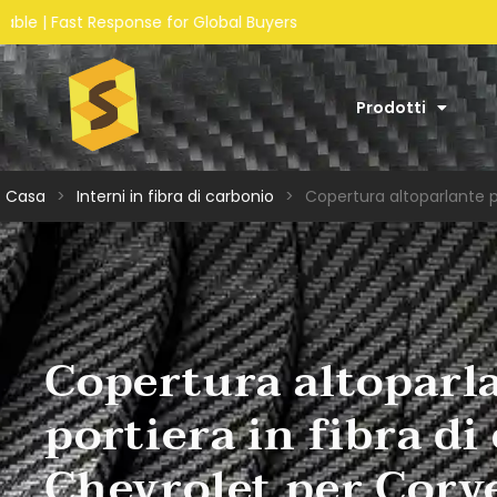
s
Prodotti
Casa
>
Interni in fibra di carbonio
>
Copertura altoparlante p
Copertura altoparl
portiera in fibra di
Chevrolet per Corv