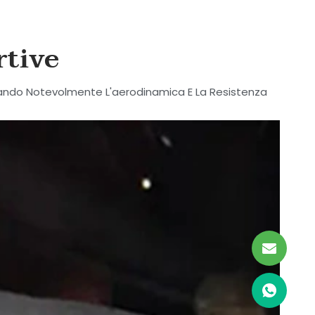
rtive
liorando Notevolmente L'aerodinamica E La Resistenza