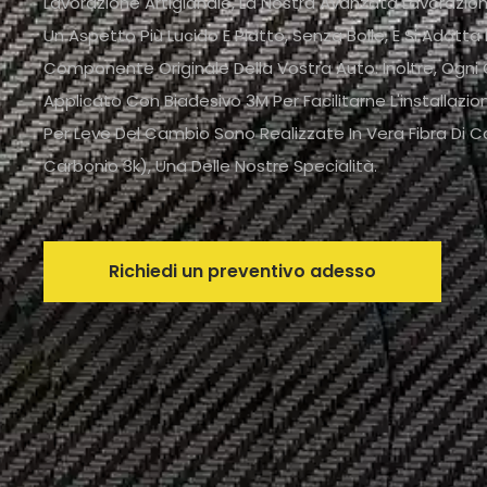
Lavorazione Artigianale, La Nostra Avanzata Lavoraz
Un Aspetto Più Lucido E Piatto, Senza Bolle, E Si Adatt
Componente Originale Della Vostra Auto. Inoltre, Og
Applicato Con Biadesivo 3M Per Facilitarne L'installazi
Per Leve Del Cambio Sono Realizzate In Vera Fibra Di 
Carbonio 3k), Una Delle Nostre Specialità.
Richiedi un preventivo adesso