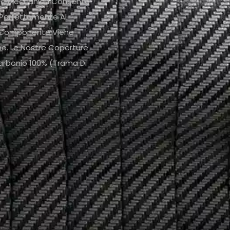
ione Meccanica Consente
a Perfettamente Al
ni Componente Viene
one. Le Nostre Coperture
Carbonio 100% (trama Di