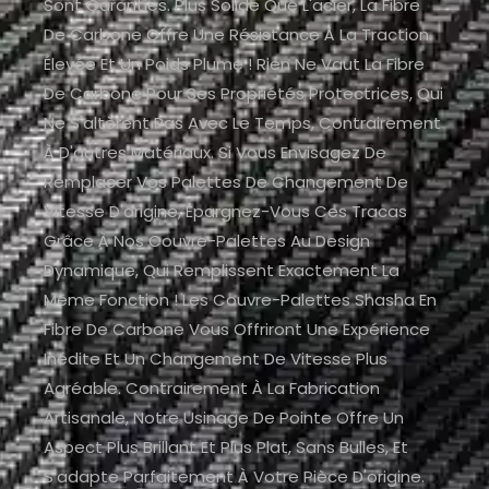
Sont Garanties. Plus Solide Que L'acier, La Fibre
De Carbone Offre Une Résistance À La Traction
Élevée Et Un Poids Plume ! Rien Ne Vaut La Fibre
De Carbone Pour Ses Propriétés Protectrices, Qui
Ne S'altèrent Pas Avec Le Temps, Contrairement
À D'autres Matériaux. Si Vous Envisagez De
Remplacer Vos Palettes De Changement De
Vitesse D'origine, Épargnez-Vous Ces Tracas
Grâce À Nos Couvre-Palettes Au Design
Dynamique, Qui Remplissent Exactement La
Même Fonction ! Les Couvre-Palettes Shasha En
Fibre De Carbone Vous Offriront Une Expérience
Inédite Et Un Changement De Vitesse Plus
Agréable. Contrairement À La Fabrication
Artisanale, Notre Usinage De Pointe Offre Un
Aspect Plus Brillant Et Plus Plat, Sans Bulles, Et
S'adapte Parfaitement À Votre Pièce D'origine.