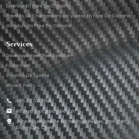
Extérieur En Fibre De Carbone
Palettes De Changement De Vitesse En Fibre De Carbone
Garniture En Fibre De Carbone
Services
Développement Personnalisé
Fabrication
Contrôle De Qualité
Privacy Policy
+86 13570511654
Ritaliu@topcarbonfiber.cn
Zone Industrielle De Technologie Beiyue, Zhongtang,
Dongguan, Chine