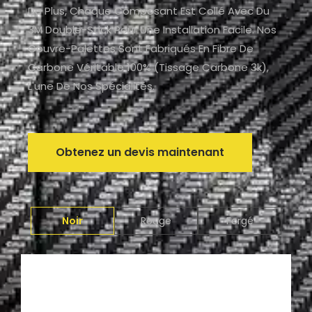
De Plus, Chaque Composant Est Collé Avec Du
3M Double-Stick Pour Une Installation Facile. Nos
Couvre-Palettes Sont Fabriqués En Fibre De
Carbone Véritable 100% (tissage Carbone 3k),
L'une De Nos Spécialités.
Obtenez un devis maintenant
Noir
Rouge
Forgé