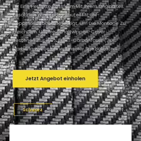
Für Eine Perfekte Passform Mit Ihrem Originalteil.
Zusätzlich Wird Jedes Bauteil Mit 3M-
Doppelklebeband Befestigt, Um Die Montage Zu
Erleichtern. Unsere Schaltwippen-Cover
Bestehen Aus 100% ECHT-Carbonfaser (3K-
Carbongewebe), Einer Unserer Spezialitäten.
Jetzt Angebot einholen
Schwarz
Rot
Geschmiedet