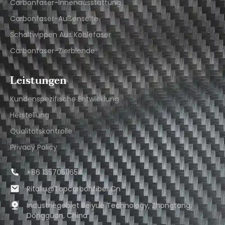
Carbonfaser-Innenausstattung
Carbonfaser-Außenseite
Schaltwippen Aus Kohlefaser
Carbonfaser-Zierblende
Leistungen
Kundenspezifische Entwicklung
Herstellung
Qualitätskontrolle
Privacy Policy
+86 13570511654
Ritaliu@topcarbonfiber.cn
Industriegebiet Beiyue Technology, Zhongtang,
Dongguan, China