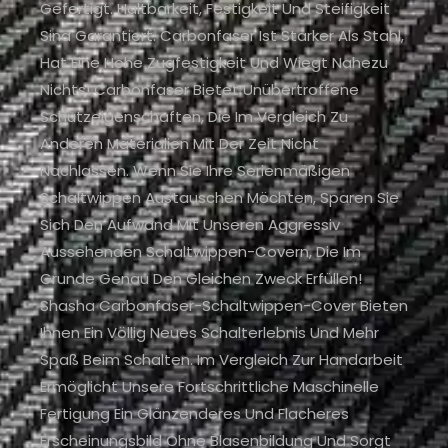
Gefertigt. Haltbarkeit, Festigkeit Und Steifigkeit
Sind Garantiert. Carbonfaser Ist Stärker Als Stahl,
Hat Eine Hohe Zugfestigkeit Und Wiegt Nahezu
Nichts! Carbonfaser Bietet Unübertroffene
Schutzeigenschaften, Die Im Vergleich Zu
Anderen Materialien Mit Der Zeit Nicht
Nachlassen. Wenn Sie Ihre Serienmäßigen
Schaltwippen Austauschen Möchten, Sparen Sie
Sich Den Aufwand Mit Unseren Aggressiv
Aussehenden Schaltwippen-Covern, Die Im
Grunde Genau Den Gleichen Zweck Erfüllen!
Shasha Carbonfaser-Schaltwippen-Cover Bieten
Ihnen Ein Völlig Neues Schalterlebnis Und Mehr
Spaß Beim Schalten. Im Vergleich Zur Handarbeit
Ermöglicht Unsere Fortschrittliche Maschinelle
Fertigung Ein Glänzenderes Und Flacheres
Erscheinungsbild Ohne Blasenbildung Und Sorgt