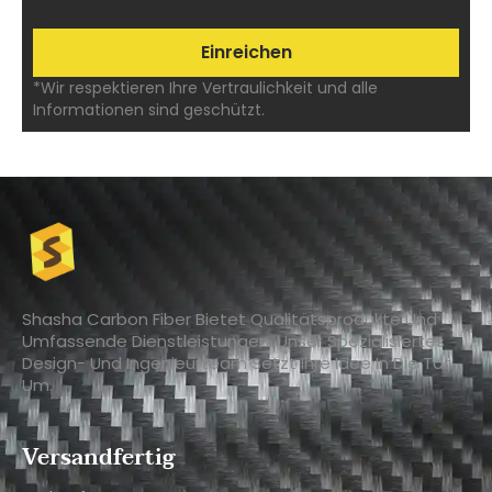
*Wir respektieren Ihre Vertraulichkeit und alle
Informationen sind geschützt.
Shasha Carbon Fiber Bietet Qualitätsprodukte Und
Umfassende Dienstleistungen. Unser Spezialisiertes
Design- Und Ingenieurteam Setzt Ihre Idee In Die Tat
Um.
Versandfertig