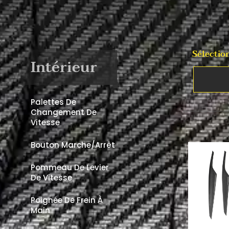
Sélectio
Intérieur
Palettes De
Changement De
Vitesse
Bouton Marche/arrêt
Pommeau De Levier
De Vitesse
Poignée De Frein À
Main