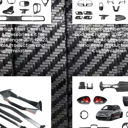
rbon Fiber Car Full
OEM Carbon Fiber Ca
r Accessories Kit for
Dodge Charger 2015-20
hallenger 2015-2023
Interior Accessories
ale Production and
Wholesale Productio
ustomization
Customization