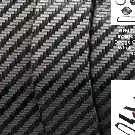
OEM Ca
Interio
Dodge C
Wholes
C