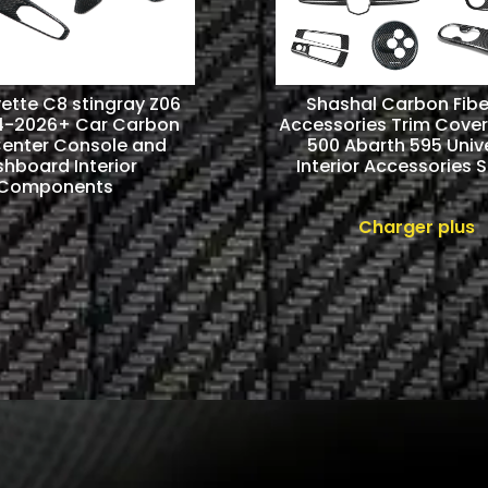
ette C8 stingray Z06
Shashal Carbon Fiber
4-2026+ Car Carbon
Accessories Trim Cover 
Center Console and
500 Abarth 595 Univ
hboard Interior
Interior Accessories S
Components
Charger plus