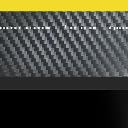
Factor
loppement personnalisé
Études de cas
À propo