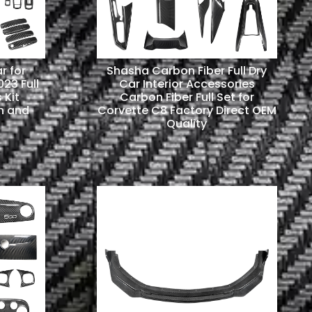
r for
Shasha Carbon Fiber Full Dry
23 Full
Car Interior Accessories
 Kit
Carbon Fiber Full Set for
n and
Corvette C8 Factory Direct OEM
Quality