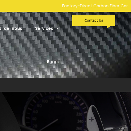
y-Direct Carbon Fiber Car Parts Manufacturer | Custom Developm
s de nous
Services
Blogs