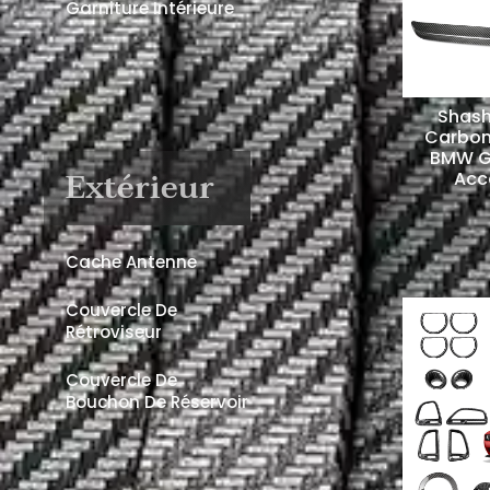
Garniture Intérieure
Shash
Carbon 
BMW G
Extérieur
Acce
Cache Antenne
Couvercle De
Rétroviseur
Couvercle De
Bouchon De Réservoir