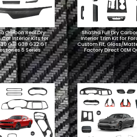
a Carbon Real Dry
ShaSha Full Dry Carbo
Car Interior Kits for
Interior Trim Kit for For
30 G31 G38 G32 GT
Custom Fit, Gloss/Matte 
ssories 5 Series
Factory Direct OEM Q