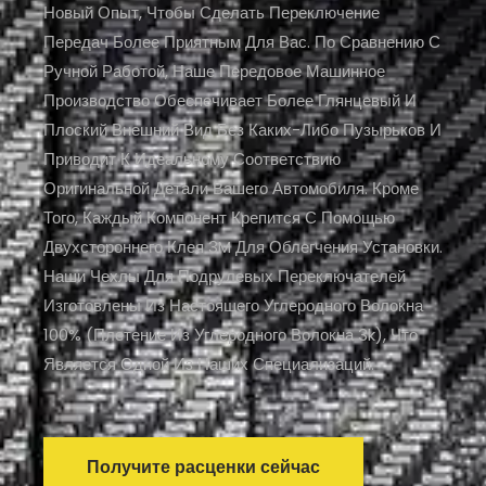
Новый Опыт, Чтобы Сделать Переключение
Передач Более Приятным Для Вас. По Сравнению С
Ручной Работой, Наше Передовое Машинное
Производство Обеспечивает Более Глянцевый И
Плоский Внешний Вид Без Каких-Либо Пузырьков И
Приводит К Идеальному Соответствию
Оригинальной Детали Вашего Автомобиля. Кроме
Того, Каждый Компонент Крепится С Помощью
Двухстороннего Клея 3M Для Облегчения Установки.
Наши Чехлы Для Подрулевых Переключателей
Изготовлены Из Настоящего Углеродного Волокна
100% (плетение Из Углеродного Волокна 3k), Что
Является Одной Из Наших Специализаций.
Получите расценки сейчас