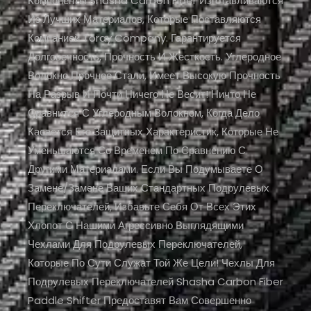
Компоненты Shasha Carbon Fiber Изготавливаются
Из Лучших Материалов, Которые Поставляются
Компанией Toray Company. Гарантируется
Долговечность, Прочность И Жесткость. Углеродное
Волокно Прочнее Стали, Имеет Высокую Прочность
На Разрыв И Почти Ничего Не Весит! Ничто Не
Сравнится С Углеродным Волокном, Когда Дело
Касается Его Защитных Характеристик, Которые Не
Уменьшаются Со Временем По Сравнению С
Другими Материалами. Если Вы Подумываете О
Замене/замене Ваших Стандартных Подрулевых
Переключателей, Избавьте Себя От Всех Этих
Хлопот С Нашими Агрессивно Выглядящими
Чехлами Для Подрулевых Переключателей,
Которые По Сути Служат Той Же Цели! Чехлы Для
Подрулевых Переключателей Shasha Carbon Fiber
Paddle Shifter Предоставят Вам Совершенно