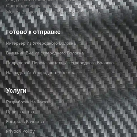
Специализированная Команда Дизайнеров И Инженеров
Может Воплотить Вашу Идею В Реальность.
Готово к отправке
Интерьер Из Углеродного Волокна
Внешний Вид Из Углеродного Волокна
Подрулевой Переключатель Из Углеродного Волокна
Накладка Из Углеродного Волокна
Услуги
Разработка На Заказ
Производство
Контроль Качества
Privacy Policy