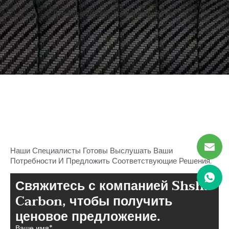
11 ноября 2022 г.
Комментариев нет
Начните поиск идеального
углерода
Части волокна в Шаше
Наши Специалисты Готовы Выслушать Ваши
Потребности И Предложить Соответствующие Решения.
Свяжитесь с компанией Shsha
Carbon, чтобы получить
ценовое предложение.
Ваше имя*