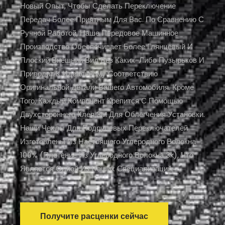
Новый Опыт, Чтобы Сделать Переключение
Передач Более Приятным Для Вас. По Сравнению С
Ручной Работой, Наше Передовое Машинное
Производство Обеспечивает Более Глянцевый И
Плоский Внешний Вид Без Каких-Либо Пузырьков И
Приводит К Идеальному Соответствию
Оригинальной Детали Вашего Автомобиля. Кроме
Того, Каждый Компонент Крепится С Помощью
Двухстороннего Клея 3M Для Облегчения Установки.
Наши Чехлы Для Подрулевых Переключателей
Изготовлены Из Настоящего Углеродного Волокна
100% (плетение Из Углеродного Волокна 3k), Что
Является Одной Из Наших Специализаций.
Получите расценки сейчас