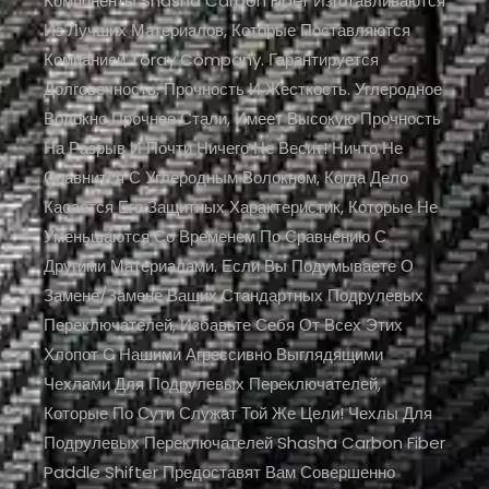
Компоненты Shasha Carbon Fiber Изготавливаются
Из Лучших Материалов, Которые Поставляются
Компанией Toray Company. Гарантируется
Долговечность, Прочность И Жесткость. Углеродное
Волокно Прочнее Стали, Имеет Высокую Прочность
На Разрыв И Почти Ничего Не Весит! Ничто Не
Сравнится С Углеродным Волокном, Когда Дело
Касается Его Защитных Характеристик, Которые Не
Уменьшаются Со Временем По Сравнению С
Другими Материалами. Если Вы Подумываете О
Замене/замене Ваших Стандартных Подрулевых
Переключателей, Избавьте Себя От Всех Этих
Хлопот С Нашими Агрессивно Выглядящими
Чехлами Для Подрулевых Переключателей,
Которые По Сути Служат Той Же Цели! Чехлы Для
Подрулевых Переключателей Shasha Carbon Fiber
Paddle Shifter Предоставят Вам Совершенно