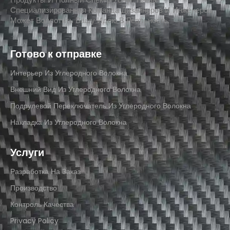
Специализированная Команда Дизайнеров И Инженеров
Может Воплотить Вашу Идею В Реальность.
Готово к отправке
Интерьер Из Углеродного Волокна
Внешний Вид Из Углеродного Волокна
Подрулевой Переключатель Из Углеродного Волокна
Накладка Из Углеродного Волокна
Услуги
Разработка На Заказ
Производство
Контроль Качества
Privacy Policy