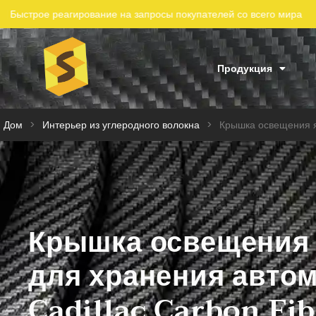
всего мира
Продукция
Дом
>
Интерьер из углеродного волокна
>
Крышка освещения я
Крышка освещения
для хранения авто
Cadillac Carbon Fib