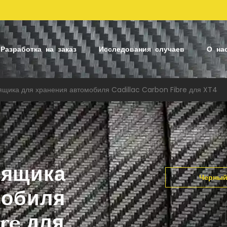
Разработка на заказ
Исследования случаев
О на
щика для хранения автомобиля Cadillac Carbon Fibre для XT4
 ящика
Черны
мобиля
re для