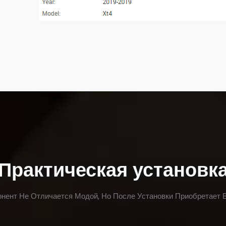
Практическая установк
нент Не Отличается Модой, Но После Установки Приобретает 