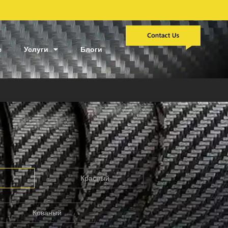
с
Услуги
Блоги
й
Красный
Кованый