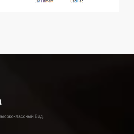
а
Высококлассный Вид.