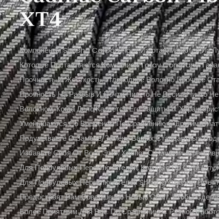
XT4
Компоненты Shasha Carbon Fiber Изготавливаются Из Л
Которые Поставляются Компанией Toray Company. Гаран
Прочность И Жесткость. Углеродное Волокно Прочнее Ст
Прочность На Разрыв И Почти Ничего Не Весит! Ничто Н
Волокном, Когда Дело Касается Его Защитных Характерис
Уменьшаются Со Временем По Сравнению С Другими Мат
Подумываете О Замене/замене Ваших Стандартных Под
Избавьте Себя От Всех Этих Хлопот С Нашими Агрессив
Для Подрулевых Переключателей, Которые По Сути Служ
Для Подрулевых Переключателей Shasha Carbon Fiber P
Предоставят Вам Совершенно Новый Опыт, Чтобы Сдела
Более Приятным Для Вас. По Сравнению С Ручной Работ