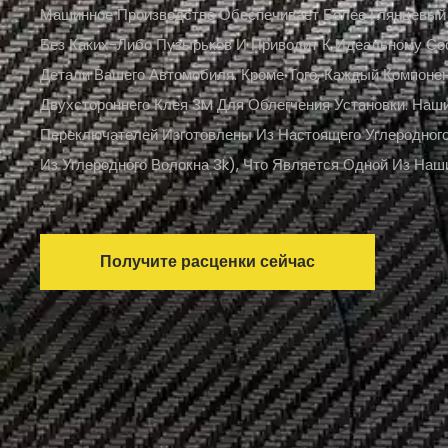
Машинное Производство Обеспечивает Более Глянцевый
Без Каких-Либо Пузырьков И Приводит К Идеальному Со
Детали Вашего Автомобиля. Кроме Того, Каждый Компоне
Двухстороннего Клея 3M Для Облегчения Установки. На
Переключателей Изготовлены Из Настоящего Углеродног
Из Углеродного Волокна 3k), Что Является Одной Из Наш
Получите расценки сейчас