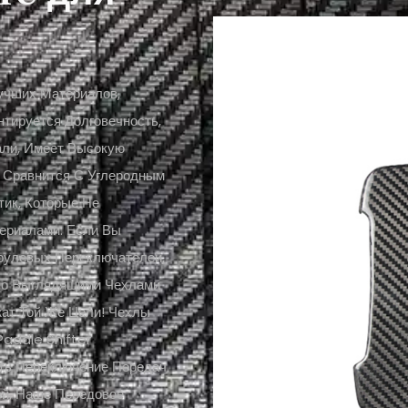
учших Материалов,
тируется Долговечность,
али, Имеет Высокую
е Сравнится С Углеродным
тик, Которые Не
ериалами. Если Вы
рулевых Переключателей,
но Выглядящими Чехлами
ат Той Же Цели! Чехлы
addle Shifter
ть Переключение Передач
ой, Наше Передовое