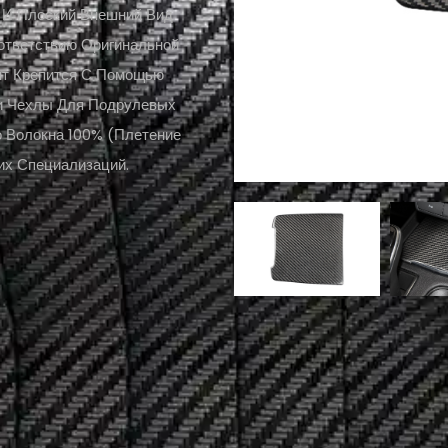
 И Плоский Внешний Вид
ответствию Оригинальной
нт Крепится С Помощью
ши Чехлы Для Подрулевых
о Волокна 100% (плетение
их Специализаций.