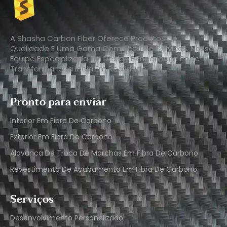
A Shasha Carbon Fiber Oferece Produtos De
Qualidade E Uma Gama Completa De Serviços. Nossa
Equipe Especializada Em Design E Engenharia Pode
Transformar Sua Ideia Em Realidade.
Pronto para enviar
Interior Em Fibra De Carbono
Exterior Em Fibra De Carbono
Alavanca De Troca De Marchas Em Fibra De Carbono
Revestimento De Acabamento Em Fibra De Carbono
Serviços
Desenvolvimento Personalizado