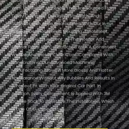
Shasha Carbon Fiber Components Are Made
With The Finest Materials That Are Sourced From
Toray Company. Durability, Strength, And
Stiffness Can All Be Guaranteed. With Our In-
House Fiber Placement, Moulding, Treatment,
And Finishing Equipment, All The Interior And
Exterior Parts Are Constructed With A Consistent
Weave And Glossy Clear Coat. Compared With
Handcrafting, Our Advanced Machining
Manufacturing Allows A More Glossy And Flatter
Appearance Without Any Bubbles And Results In
A Perfect Fit With Your Original Car Part. In
Addition, Every Component Is Applied With 3M
Double Stick To Facilitate The Installation, Which
Is One Of Our Specialties.