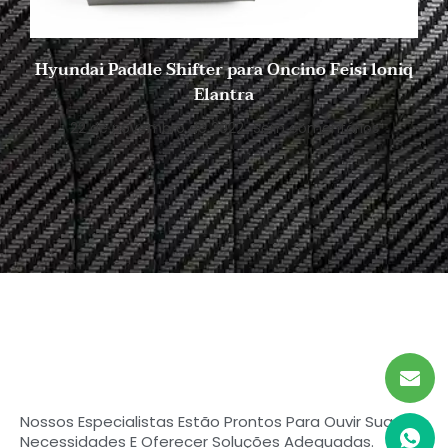
Hyundai Paddle Shifter para Oncino Feisi loniq
Elantra
22 de novembro de 2022
Sem comentários
Comece a procurar seu
carbono ideal
Peças de fibra em Shasha
Nossos Especialistas Estão Prontos Para Ouvir Suas
Necessidades E Oferecer Soluções Adequadas.