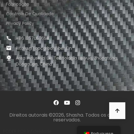
Fabricação
Controle De Qualidade
Privacy Policy
+86 13570511654
Ritaliu@topcarbonfiber.cn
Área Industrial De Tecnologia Beiyue, Zhongtang,
Dongguan, China
Direitos autorais ©2026, Shasha. Todos os direitos
reservados.
PODER POR
infidelidade
Portuguese