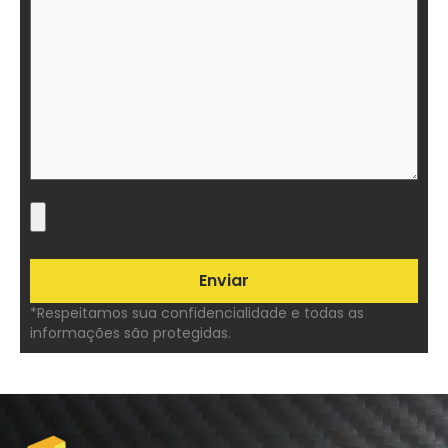
*Respeitamos sua confidencialidade e todas as
informações são protegidas.