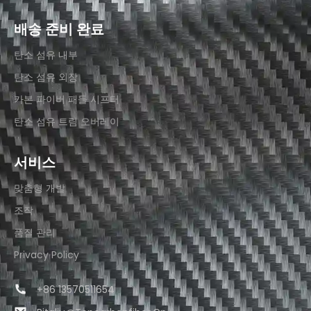
배송 준비 완료
탄소 섬유 내부
탄소 섬유 외장
카본 파이버 패들 시프터
탄소 섬유 트림 오버레이
서비스
맞춤형 개발
조작
품질 관리
Privacy Policy
+86 13570511654