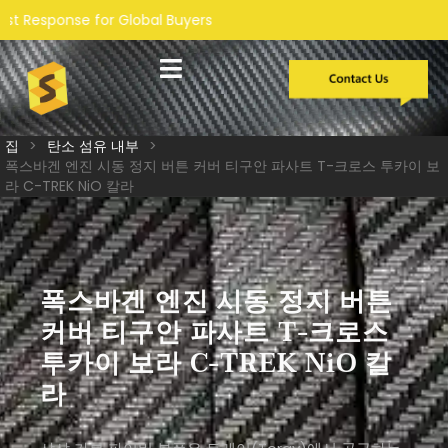
bal Buyers
맞춤형 개발
집
>
탄소 섬유 내부
>
폭스바겐 엔진 시동 정지 버튼 커버 티구안 파사트 T-크로스 투카이 보
라 C-TREK NiO 칼라
폭스바겐 엔진 시동 정지 버튼
커버 티구안 파사트 T-크로스
투카이 보라 C-TREK NiO 칼
라