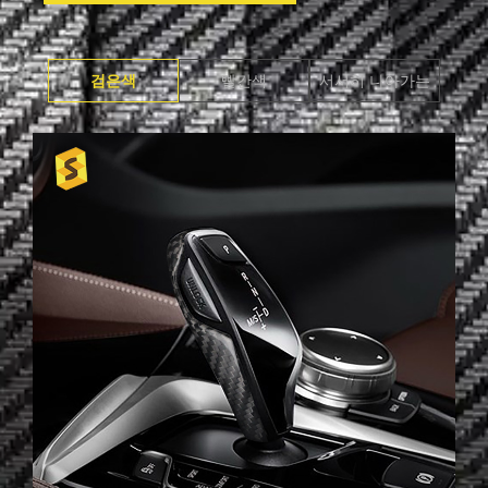
검은색
빨간색
서서히 나아가는