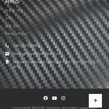
서비스
맞춤형 개발
조작
품질 관리
Privacy Policy
+86 13570511654
Ritaliu@topcarbonfiber.cn
Beiyue Technology Industrial Area, Zhongtang, 동관,
중국
Copyright ©2026, Shasha. All rights reserved.