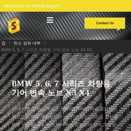
l Buyers
맞춤형 개발
집
>
탄소 섬유 내부
>
BMW 5, 6, 7 시리즈 차량용 기어 변속 노브 X3 X4
BMW 5, 6, 7 시리즈 차량용
기어 변속 노브 X3 X4
샤샤 카본 파이버 부품은 토레이(Toray)에서 공급하는
최고급 소재로 제작됩니다. 내구성, 강도, 그리고 강성을
모두 보장합니다. 카본 파이버는 강철보다 강하고 인장