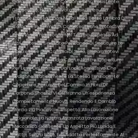
Garantite. La Fibra Di Carbonio È Più Resistente
Dell'acciaio, Ha Un'elevata Resistenza Alla
Trazione E Pesa Quasi Nulla! Nulla Batte La Fibra Di
Carbonio In Termini Di Caratteristiche Protettive,
Che Non Diminuiscono Nel Tempo Rispetto Ad
Altri Materiali. Se State Pensando Di Sostituire Le
Vostre Leve Del Cambio Di Serie, Risparmiatevi
Tutto Questo Fastidio Con Le Nostre Coperture
Per Leve Del Cambio Dal Look Aggressivo Che
Svolgono Praticamente La Stessa Funzione! Le
Coperture Per Leve Del Cambio In Fibra Di
Carbonio Shasha Vi Offriranno Un'esperienza
Completamente Nuova, Rendendo Il Cambio
Marcia Più Piacevole. Rispetto Alla Lavorazione
Artigianale, La Nostra Avanzata Lavorazione
Meccanica Consente Un Aspetto Più Lucido E
Piatto, Senza Bolle, E Si Adatta Perfettamente Al