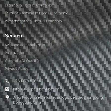
Esterno In Fibra Di Carbonio
Leva Del Cambio In Fibra Di Carbonio
Rivestimento In Fibra Di Carbonio
Servizi
Sviluppo Personalizzato
Produzione
Controllo Di Qualità
Privacy Policy
+86 13570511654
Ritaliu@topcarbonfiber.cn
Area Industriale Della Tecnologia Beiyue, Zhongtang,
Dongguan, Cina