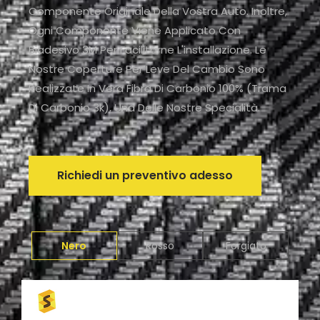
Componente Originale Della Vostra Auto. Inoltre,
Ogni Componente Viene Applicato Con
Biadesivo 3M Per Facilitarne L'installazione. Le
Nostre Coperture Per Leve Del Cambio Sono
Realizzate In Vera Fibra Di Carbonio 100% (trama
Di Carbonio 3k), Una Delle Nostre Specialità.
Richiedi un preventivo adesso
Nero
Rosso
Forgiato