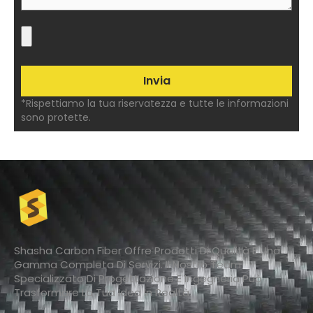
*Rispettiamo la tua riservatezza e tutte le informazioni
sono protette.
Shasha Carbon Fiber Offre Prodotti Di Qualità E Una
Gamma Completa Di Servizi. Il Nostro Team
Specializzato Di Progettazione E Ingegneria Può
Trasformare La Tua Idea In Realtà.