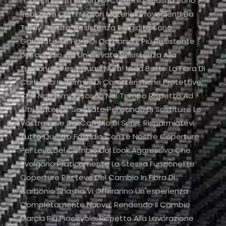
I Componenti In Fibra Di Carbonio Shasha Sono
Realizzati Con I Migliori Materiali Provenienti Da
Toray. Durata, Resistenza E Rigidità Sono
Garantite. La Fibra Di Carbonio È Più Resistente
Dell'acciaio, Ha Un'elevata Resistenza Alla
Trazione E Pesa Quasi Nulla! Nulla Batte La Fibra Di
Carbonio In Termini Di Caratteristiche Protettive,
Che Non Diminuiscono Nel Tempo Rispetto Ad
Altri Materiali. Se State Pensando Di Sostituire Le
Vostre Leve Del Cambio Di Serie, Risparmiatevi
Tutto Questo Fastidio Con Le Nostre Coperture
Per Leve Del Cambio Dal Look Aggressivo Che
Svolgono Praticamente La Stessa Funzione! Le
Coperture Per Leve Del Cambio In Fibra Di
Carbonio Shasha Vi Offriranno Un'esperienza
Completamente Nuova, Rendendo Il Cambio
Marcia Più Piacevole. Rispetto Alla Lavorazione