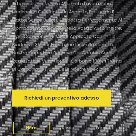
Artigianale, La Nostra Avanzata Lavorazione
Meccanica Consente Un Aspetto Più Lucido E
Piatto, Senza Bolle, E Si Adatta Perfettamente Al
Componente Originale Della Vostra Auto. Inoltre,
Ogni Componente Viene Applicato Con
Biadesivo 3M Per Facilitarne L'installazione. Le
Nostre Coperture Per Leve Del Cambio Sono
Realizzate In Vera Fibra Di Carbonio 100% (trama
Di Carbonio 3k), Una Delle Nostre Specialità.
Richiedi un preventivo adesso
Nero
Rosso
Forgiato