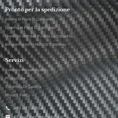
Pronto per la spedizione
Interni In Fibra Di Carbonio
Esterno In Fibra Di Carbonio
Leva Del Cambio In Fibra Di Carbonio
Rivestimento In Fibra Di Carbonio
Servizi
Sviluppo Personalizzato
Produzione
Controllo Di Qualità
Privacy Policy
+86 13570511654
Ritaliu@topcarbonfiber.cn