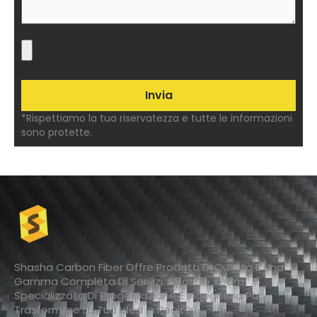
*Rispettiamo la tua riservatezza e tutte le informazioni
sono protette.
Shasha Carbon Fiber Offre Prodotti Di Qualità E Una
Gamma Completa Di Servizi. Il Nostro Team
Specializzato Di Progettazione E Ingegneria Può
Trasformare La Tua Idea In Realtà.