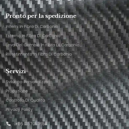
Pronto per la spedizione
Interni In Fibra Di Carbonio
Esterno In Fibra Di Carbonio
Leva Del Cambio In Fibra Di Carbonio
Rivestimento In Fibra Di Carbonio
Servizi
Sviluppo Personalizzato
Produzione
Controllo Di Qualità
Privacy Policy
+86 13570511654