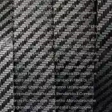
Toray. Durata, Resistenza E Rigidità Sono
Garantite. La Fibra Di Carbonio È Più Resistente
Dell'acciaio, Ha Un'elevata Resistenza Alla
Trazione E Pesa Quasi Nulla! Nulla Batte La Fibra Di
Carbonio In Termini Di Caratteristiche Protettive,
Che Non Diminuiscono Nel Tempo Rispetto Ad
Altri Materiali. Se State Pensando Di Sostituire Le
Vostre Leve Del Cambio Di Serie, Risparmiatevi
Tutto Questo Fastidio Con Le Nostre Coperture
Per Leve Del Cambio Dal Look Aggressivo Che
Svolgono Praticamente La Stessa Funzione! Le
Coperture Per Leve Del Cambio In Fibra Di
Carbonio Shasha Vi Offriranno Un'esperienza
Completamente Nuova, Rendendo Il Cambio
Marcia Più Piacevole. Rispetto Alla Lavorazione
Artigianale, La Nostra Avanzata Lavorazione