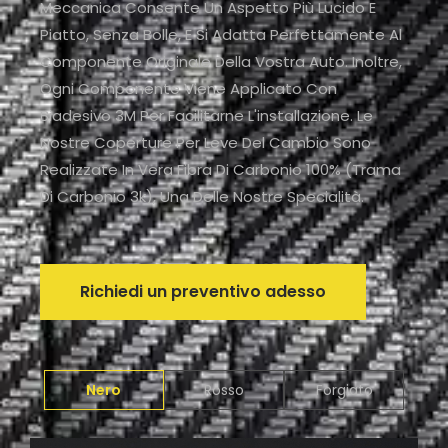
Meccanica Consente Un Aspetto Più Lucido E
Piatto, Senza Bolle, E Si Adatta Perfettamente Al
Componente Originale Della Vostra Auto. Inoltre,
Ogni Componente Viene Applicato Con
Biadesivo 3M Per Facilitarne L'installazione. Le
Nostre Coperture Per Leve Del Cambio Sono
Realizzate In Vera Fibra Di Carbonio 100% (trama
Di Carbonio 3k), Una Delle Nostre Specialità.
Richiedi un preventivo adesso
Nero
Rosso
Forgiato