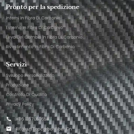
Pronto per la spedizione
Interni In Fibra Di Carbonio
Esterno In Fibra Di Carbonio
Leva Del Cambio In Fibra Di Carbonio
Rivestimento In Fibra Di Carbonio
Servizi
Sviluppo Personalizzato
Produzione
Controllo Di Qualità
Privacy Policy
+86 13570511654
Ritaliu@topcarbonfiber.cn