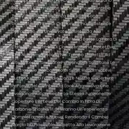
I Componenti In Fibra Di Carbonio Shasha Sono
Realizzati Con I Migliori Materiali Provenienti Da
Toray. Durata, Resistenza E Rigidità Sono
Garantite. La Fibra Di Carbonio È Più Resistente
Dell'acciaio, Ha Un'elevata Resistenza Alla
Trazione E Pesa Quasi Nulla! Nulla Batte La Fibra Di
Carbonio In Termini Di Caratteristiche Protettive,
Che Non Diminuiscono Nel Tempo Rispetto Ad
Altri Materiali. Se State Pensando Di Sostituire Le
Vostre Leve Del Cambio Di Serie, Risparmiatevi
Tutto Questo Fastidio Con Le Nostre Coperture
Per Leve Del Cambio Dal Look Aggressivo Che
Svolgono Praticamente La Stessa Funzione! Le
Coperture Per Leve Del Cambio In Fibra Di
Carbonio Shasha Vi Offriranno Un'esperienza
Completamente Nuova, Rendendo Il Cambio
Marcia Più Piacevole. Rispetto Alla Lavorazione