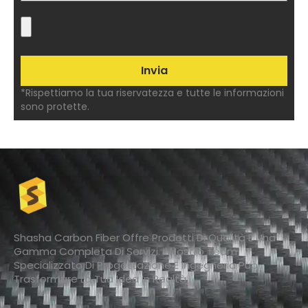
*Rispettiamo la tua riservatezza e tutte le informazioni
sono protette.
Shasha Carbon Fiber Offre Prodotti Di Qualità E Una
Gamma Completa Di Servizi. Il Nostro Team
Specializzato Di Progettazione E Ingegneria Può
Trasformare La Tua Idea In Realtà.