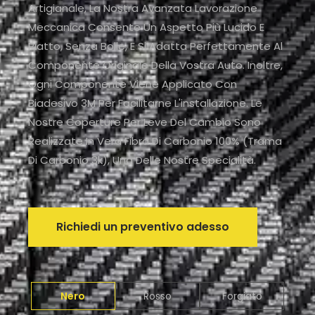
Artigianale, La Nostra Avanzata Lavorazione
Meccanica Consente Un Aspetto Più Lucido E
Piatto, Senza Bolle, E Si Adatta Perfettamente Al
Componente Originale Della Vostra Auto. Inoltre,
Ogni Componente Viene Applicato Con
Biadesivo 3M Per Facilitarne L'installazione. Le
Nostre Coperture Per Leve Del Cambio Sono
Realizzate In Vera Fibra Di Carbonio 100% (trama
Di Carbonio 3k), Una Delle Nostre Specialità.
Richiedi un preventivo adesso
Nero
Rosso
Forgiato