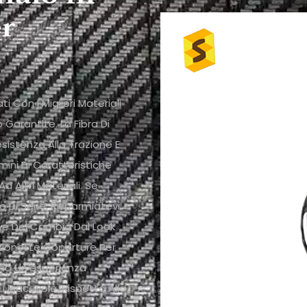
er
 Con I Migliori Materiali
 Garantite. La Fibra Di
esistenza Alla Trazione E
mini Di Caratteristiche
 Altri Materiali. Se
 Di Serie, Risparmiatevi
ve Del Cambio Dal Look
ione! Le Coperture Per
nno Un'esperienza
Piacevole. Rispetto Alla