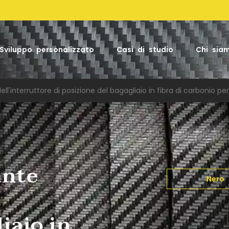
Facto
Sviluppo personalizzato
Casi di studio
Chi sia
ll'interruttore di posizione del bagagliaio in fibra di carbonio 
ante
Nero
iaio in