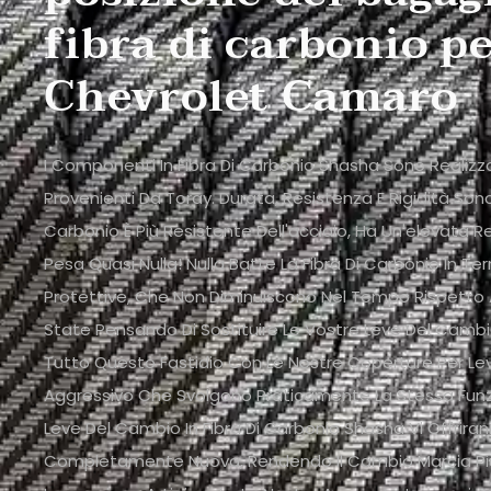
fibra di carbonio p
Chevrolet Camaro
I Componenti In Fibra Di Carbonio Shasha Sono Realizzati
Provenienti Da Toray. Durata, Resistenza E Rigidità Sono
Carbonio È Più Resistente Dell'acciaio, Ha Un'elevata R
Pesa Quasi Nulla! Nulla Batte La Fibra Di Carbonio In Ter
Protettive, Che Non Diminuiscono Nel Tempo Rispetto Ad
State Pensando Di Sostituire Le Vostre Leve Del Cambio
Tutto Questo Fastidio Con Le Nostre Coperture Per Le
Aggressivo Che Svolgono Praticamente La Stessa Funz
Leve Del Cambio In Fibra Di Carbonio Shasha Vi Offrira
Completamente Nuova, Rendendo Il Cambio Marcia Più 