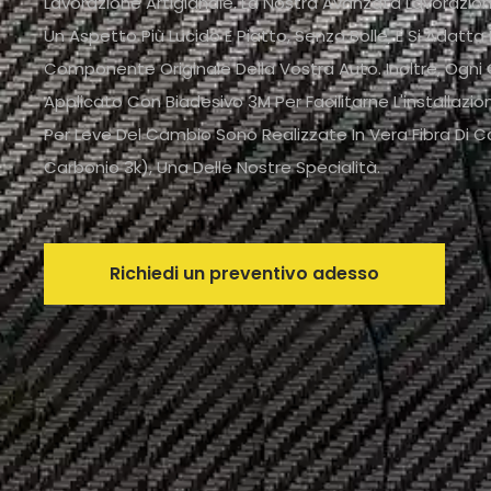
Lavorazione Artigianale, La Nostra Avanzata Lavoraz
Un Aspetto Più Lucido E Piatto, Senza Bolle, E Si Adatt
Componente Originale Della Vostra Auto. Inoltre, Og
Applicato Con Biadesivo 3M Per Facilitarne L'installazi
Per Leve Del Cambio Sono Realizzate In Vera Fibra Di 
Carbonio 3k), Una Delle Nostre Specialità.
Richiedi un preventivo adesso