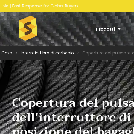
rs
Prodotti
Casa
>
Interni in fibra di carbonio
>
Copertura del pulsante de
Copertura del puls
dell'interruttore di
posizione del bagagl