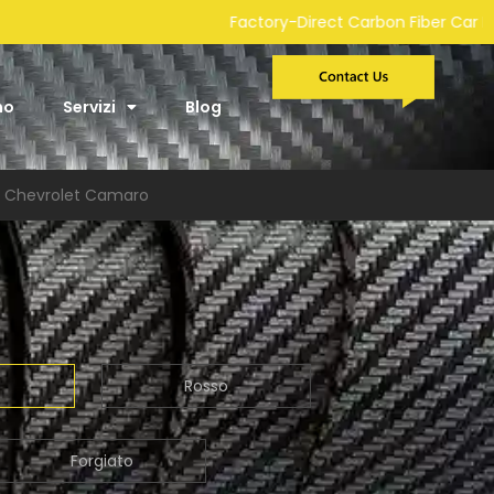
ry-Direct Carbon Fiber Car Parts Manufacturer | Custom Develop
mo
Servizi
Blog
per Chevrolet Camaro
Rosso
Forgiato