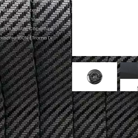
ione Meccanica Consente
a Perfettamente Al
ni Componente Viene
one. Le Nostre Coperture
Carbonio 100% (trama Di