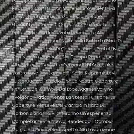
I Componenti In Fibra Di Carbonio Shasha Sono
Realizzati Con I Migliori Materiali Provenienti Da
Toray. Durata, Resistenza E Rigidità Sono
Garantite. La Fibra Di Carbonio È Più Resistente
Dell'acciaio, Ha Un'elevata Resistenza Alla
Trazione E Pesa Quasi Nulla! Nulla Batte La Fibra Di
Carbonio In Termini Di Caratteristiche Protettive,
Che Non Diminuiscono Nel Tempo Rispetto Ad
Altri Materiali. Se State Pensando Di Sostituire Le
Vostre Leve Del Cambio Di Serie, Risparmiatevi
Tutto Questo Fastidio Con Le Nostre Coperture
Per Leve Del Cambio Dal Look Aggressivo Che
Svolgono Praticamente La Stessa Funzione! Le
Coperture Per Leve Del Cambio In Fibra Di
Carbonio Shasha Vi Offriranno Un'esperienza
Completamente Nuova, Rendendo Il Cambio
Marcia Più Piacevole. Rispetto Alla Lavorazione