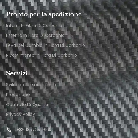
Pronto per la spedizione
Interni In Fibra Di Carbonio
Esterno In Fibra Di Carbonio
Leva Del Cambio In Fibra Di Carbonio
Rivestimento In Fibra Di Carbonio
Servizi
Sviluppo Personalizzato
Produzione
Controllo Di Qualità
Privacy Policy
+86 13570511654