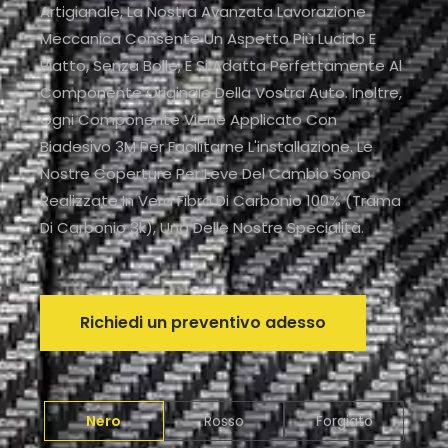
Artigianale, La Nostra Avanzata Lavorazione
Meccanica Consente Un Aspetto Più Lucido E
Piatto, Senza Bolle, E Si Adatta Perfettamente Al
Componente Originale Della Vostra Auto. Inoltre,
Ogni Componente Viene Applicato Con
Biadesivo 3M Per Facilitarne L'installazione. Le
Nostre Coperture Per Leve Del Cambio Sono
Realizzate In Vera Fibra Di Carbonio 100% (trama
Di Carbonio 3k), Una Delle Nostre Specialità.
Richiedi un preventivo adesso
Nero
Rosso
Forgiato