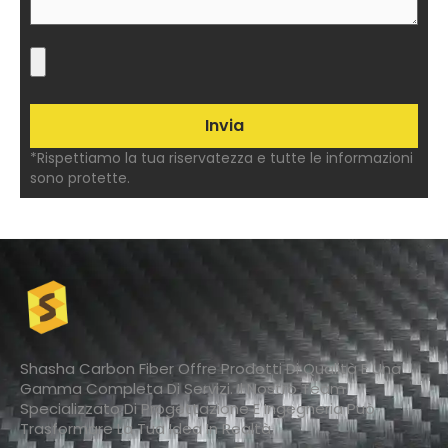
*Rispettiamo la tua riservatezza e tutte le informazioni
sono protette.
Shasha Carbon Fiber Offre Prodotti Di Qualità E Una
Gamma Completa Di Servizi. Il Nostro Team
Specializzato Di Progettazione E Ingegneria Può
Trasformare La Tua Idea In Realtà.