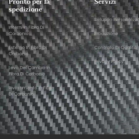
Pronto per la
Servizi
spedizione
Sviluppo Personalizz
Interni In Fibra Di
Carbonio
Produzione
Esterno In Fibra Di
Controllo Di Qualità
Carbonio
Privacy Policy
Leva Del Cambio In
Fibra Di Carbonio
Rivestimento In Fibra
Di Carbonio