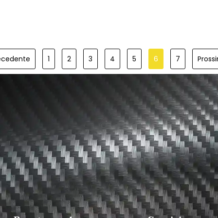
recedente
1
2
3
4
5
6
7
Pross