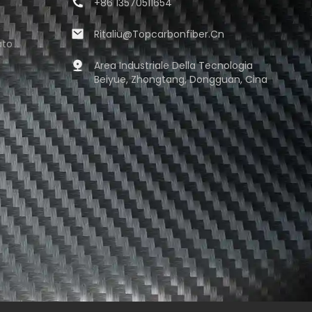
+86 13570511654
Ritaliu@topcarbonfiber.cn
ato
Area Industriale Della Tecnologia
Beiyue, Zhongtang, Dongguan, Cina