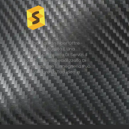
Shasha Carbon Fiber Offre
Prodotti Di Qualità E Una
Gamma Completa Di Servizi. Il
Nostro Team Specializzato Di
Progettazione E Ingegneria Può
Trasformare La Tua Idea In
Realtà.