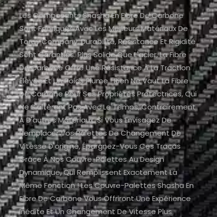
Les Composants Shasha En Fibre De Carbone
Sont Fabriqués Avec Les Meilleurs Matériaux De
Toray Company. Durabilité, Résistance Et Rigidité
Sont Garanties. Plus Solide Que L'acier, La Fibre
De Carbone Offre Une Résistance À La Traction
Élevée Et Un Poids Plume ! Rien Ne Vaut La Fibre
De Carbone Pour Ses Propriétés Protectrices, Qui
Ne S'altèrent Pas Avec Le Temps, Contrairement
À D'autres Matériaux. Si Vous Envisagez De
Remplacer Vos Palettes De Changement De
Vitesse D'origine, Épargnez-Vous Ces Tracas
Grâce À Nos Couvre-Palettes Au Design
Dynamique, Qui Remplissent Exactement La
Même Fonction ! Les Couvre-Palettes Shasha En
Fibre De Carbone Vous Offriront Une Expérience
Inédite Et Un Changement De Vitesse Plus