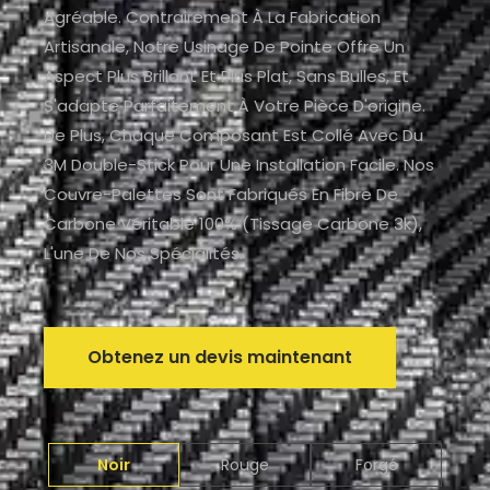
Agréable. Contrairement À La Fabrication
Artisanale, Notre Usinage De Pointe Offre Un
Aspect Plus Brillant Et Plus Plat, Sans Bulles, Et
S'adapte Parfaitement À Votre Pièce D'origine.
De Plus, Chaque Composant Est Collé Avec Du
3M Double-Stick Pour Une Installation Facile. Nos
Couvre-Palettes Sont Fabriqués En Fibre De
Carbone Véritable 100% (tissage Carbone 3k),
L'une De Nos Spécialités.
Obtenez un devis maintenant
Noir
Rouge
Forgé