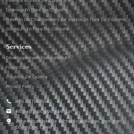
Intérieur En Fibre De Carbone
Extérieur En Fibre De Carbone
Palettes De Changement De Vitesse En Fibre De Carbone
Garniture En Fibre De Carbone
Services
Développement Personnalisé
Fabrication
Contrôle De Qualité
Privacy Policy
+86 13570511654
Ritaliu@topcarbonfiber.cn
Zone Industrielle De Technologie Beiyue, Zhongtang,
Dongguan, Chine