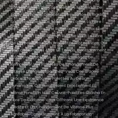
Les Composants Shasha En Fibre De Carbone
Sont Fabriqués Avec Les Meilleurs Matériaux De
Toray Company. Durabilité, Résistance Et Rigidité
Sont Garanties. Plus Solide Que L'acier, La Fibre
De Carbone Offre Une Résistance À La Traction
Élevée Et Un Poids Plume ! Rien Ne Vaut La Fibre
De Carbone Pour Ses Propriétés Protectrices, Qui
Ne S'altèrent Pas Avec Le Temps, Contrairement
À D'autres Matériaux. Si Vous Envisagez De
Remplacer Vos Palettes De Changement De
Vitesse D'origine, Épargnez-Vous Ces Tracas
Grâce À Nos Couvre-Palettes Au Design
Dynamique, Qui Remplissent Exactement La
Même Fonction ! Les Couvre-Palettes Shasha En
Fibre De Carbone Vous Offriront Une Expérience
Inédite Et Un Changement De Vitesse Plus
Agréable. Contrairement À La Fabrication