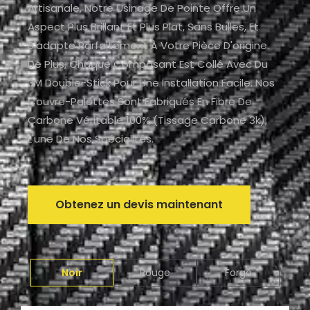
Artisanale, Notre Usinage De Pointe Offre Un
Aspect Plus Brillant Et Plus Plat, Sans Bulles, Et
S'adapte Parfaitement À Votre Pièce D'origine.
De Plus, Chaque Composant Est Collé Avec Du
3M Double-Stick Pour Une Installation Facile. Nos
Couvre-Palettes Sont Fabriqués En Fibre De
Carbone Véritable 100% (tissage Carbone 3k),
L'une De Nos Spécialités.
Obtenez un devis maintenant
Noir
Rouge
Forgé