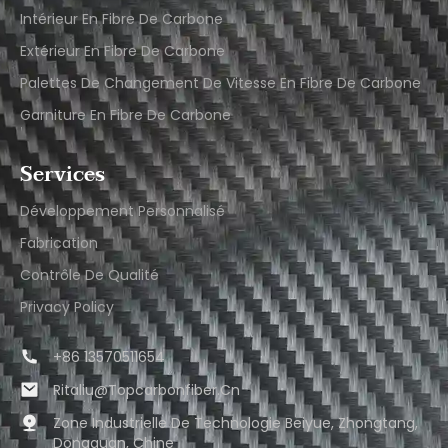
Intérieur En Fibre De Carbone
Extérieur En Fibre De Carbone
Palettes De Changement De Vitesse En Fibre De Carbone
Garniture En Fibre De Carbone
Services
Développement Personnalisé
Fabrication
Contrôle De Qualité
Privacy Policy
+86 13570511654
Ritaliu@topcarbonfiber.cn
Zone Industrielle De Technologie Beiyue, Zhongtang,
Dongguan, Chine