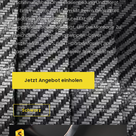
Erscheinungsbild Ohne Blasenbildung Und Sorgt
Für Eine Perfekte Passform Mit Ihrem Originalteil.
Zusätzlich Wird Jedes Bauteil Mit 3M-
Doppelklebeband Befestigt, Um Die Montage Zu
Erleichtern. Unsere Schaltwippen-Cover
Bestehen Aus 100% ECHT-Carbonfaser (3K-
Carbongewebe), Einer Unserer Spezialitäten.
Jetzt Angebot einholen
Schwarz
Rot
Geschmiedet