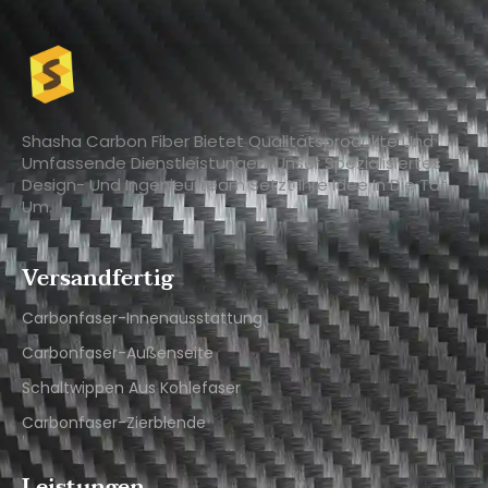
Shasha Carbon Fiber Bietet Qualitätsprodukte Und
Umfassende Dienstleistungen. Unser Spezialisiertes
Design- Und Ingenieurteam Setzt Ihre Idee In Die Tat
Um.
Versandfertig
Carbonfaser-Innenausstattung
Carbonfaser-Außenseite
Schaltwippen Aus Kohlefaser
Carbonfaser-Zierblende
Leistungen