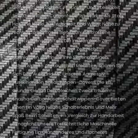
Gefertigt. Haltbarkeit, Festigkeit Und Steifigkeit
Sind Garantiert. Carbonfaser Ist Stärker Als Stahl,
Hat Eine Hohe Zugfestigkeit Und Wiegt Nahezu
Nichts! Carbonfaser Bietet Unübertroffene
Schutzeigenschaften, Die Im Vergleich Zu
Anderen Materialien Mit Der Zeit Nicht
Nachlassen. Wenn Sie Ihre Serienmäßigen
Schaltwippen Austauschen Möchten, Sparen Sie
Sich Den Aufwand Mit Unseren Aggressiv
Aussehenden Schaltwippen-Covern, Die Im
Grunde Genau Den Gleichen Zweck Erfüllen!
Shasha Carbonfaser-Schaltwippen-Cover Bieten
Ihnen Ein Völlig Neues Schalterlebnis Und Mehr
Spaß Beim Schalten. Im Vergleich Zur Handarbeit
Ermöglicht Unsere Fortschrittliche Maschinelle
Fertigung Ein Glänzenderes Und Flacheres