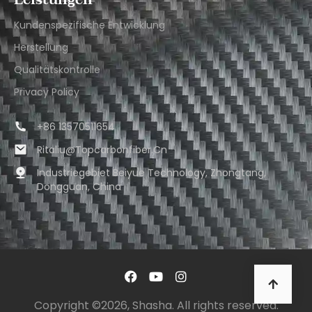
Kundenspezifische Entwicklung
Herstellung
Qualitätskontrolle
Privacy Policy
+86 13570511654
Ritaliu@topcarbonfiber.cn
Industriegebiet Beiyue Technology, Zhongtang,
Dongguan, China
Copyright ©2026, Shasha. All rights reserved.