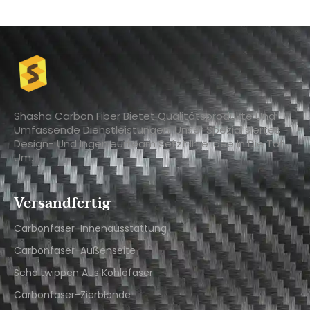
Shasha Carbon Fiber Bietet Qualitätsprodukte Und
Umfassende Dienstleistungen. Unser Spezialisiertes
Design- Und Ingenieurteam Setzt Ihre Idee In Die Tat
Um.
Versandfertig
Carbonfaser-Innenausstattung
Carbonfaser-Außenseite
Schaltwippen Aus Kohlefaser
Carbonfaser-Zierblende