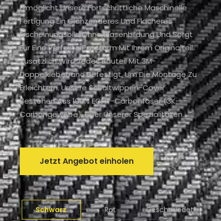
Ermöglicht Unsere Fortschrittliche Maschinelle
Fertigung Ein Glänzenderes Und Flacheres
Erscheinungsbild Ohne Blasenbildung Und Sorgt
Für Eine Perfekte Passform Mit Ihrem Originalteil.
Zusätzlich Wird Jedes Bauteil Mit 3M-
Doppelklebeband Befestigt, Um Die Montage Zu
Erleichtern. Unsere Schaltwippen-Cover
Bestehen Aus 100% ECHT-Carbonfaser (3K-
Carbongewebe), Einer Unserer Spezialitäten.
Jetzt Angebot einholen
Schwarz
Rot
Geschmiedet