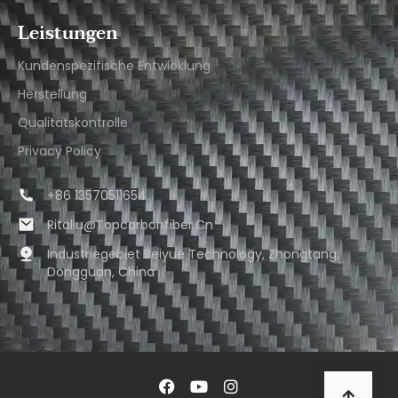
Leistungen
Kundenspezifische Entwicklung
Herstellung
Qualitätskontrolle
Privacy Policy
+86 13570511654
Ritaliu@topcarbonfiber.cn
Industriegebiet Beiyue Technology, Zhongtang,
Dongguan, China