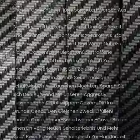
Shasha Carbonfaser-Komponenten Werden Aus
Den Besten Materialien Der Toray Company
Gefertigt. Haltbarkeit, Festigkeit Und Steifigkeit
Sind Garantiert. Carbonfaser Ist Stärker Als Stahl,
Hat Eine Hohe Zugfestigkeit Und Wiegt Nahezu
Nichts! Carbonfaser Bietet Unübertroffene
Schutzeigenschaften, Die Im Vergleich Zu
Anderen Materialien Mit Der Zeit Nicht
Nachlassen. Wenn Sie Ihre Serienmäßigen
Schaltwippen Austauschen Möchten, Sparen Sie
Sich Den Aufwand Mit Unseren Aggressiv
Aussehenden Schaltwippen-Covern, Die Im
Grunde Genau Den Gleichen Zweck Erfüllen!
Shasha Carbonfaser-Schaltwippen-Cover Bieten
Ihnen Ein Völlig Neues Schalterlebnis Und Mehr
Spaß Beim Schalten. Im Vergleich Zur Handarbeit