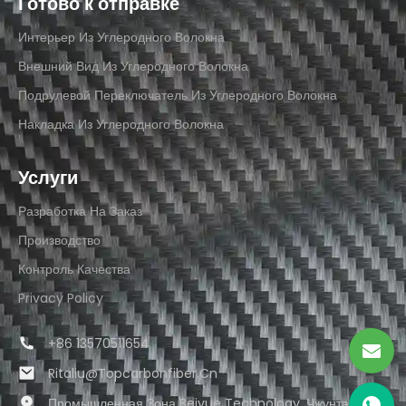
Готово к отправке
Интерьер Из Углеродного Волокна
Внешний Вид Из Углеродного Волокна
Подрулевой Переключатель Из Углеродного Волокна
Накладка Из Углеродного Волокна
Услуги
Разработка На Заказ
Производство
Контроль Качества
Privacy Policy
+86 13570511654
Ritaliu@topcarbonfiber.cn
Промышленная Зона Beiyue Technology, Чжунтанг,