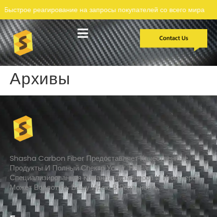
ое реагирование на запросы покупателей со всего мира
Архивы
Shasha Carbon Fiber Предоставляет Качественные
Продукты И Полный Спектр Услуг. Наша
Специализированная Команда Дизайнеров И Инженеров
Может Воплотить Вашу Идею В Реальность.