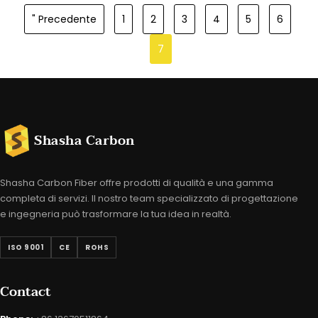
" Precedente
1
2
3
4
5
6
7
Shasha Carbon
Shasha Carbon Fiber offre prodotti di qualità e una gamma
completa di servizi. Il nostro team specializzato di progettazione
e ingegneria può trasformare la tua idea in realtà.
ISO 9001
CE
ROHS
Contact