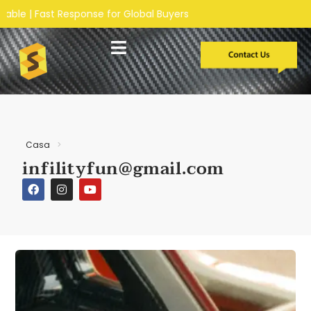
ponse for Global Buyers
Sviluppo personalizzato
Casi di studio
Casa
>
infilityfun@gmail.com