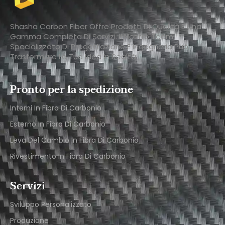
Shasha Carbon Fiber Offre Prodotti Di Qualità E Una
Gamma Completa Di Servizi. Il Nostro Team
Specializzato Di Progettazione E Ingegneria Può
Trasformare La Tua Idea In Realtà.
Pronto per la spedizione
Interni In Fibra Di Carbonio
Esterno In Fibra Di Carbonio
Leva Del Cambio In Fibra Di Carbonio
Rivestimento In Fibra Di Carbonio
Servizi
Sviluppo Personalizzato
Produzione