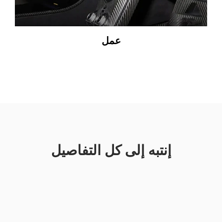
عمل
إنتبه إلى كل التفاصيل