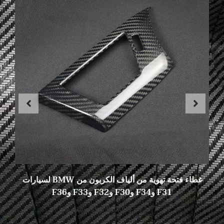
غطاء فتحة تهوية من ألياف الكربون من BMW لسيارات
F31 وF34 وF30 وF32 وF33 وF36
7 فبراير 2023
لا توجد تعليقات