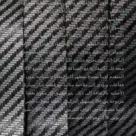
الكربون أقوى من الفولاذ، وتتميز بقوة شد عالية، ووزنها
الخفيف جدًا! لا شيء يضاهي ألياف الكربون من حيث
خصائصها الوقائية التي لا تتلاشى مع مرور الوقت مقارنةً
بالمواد الأخرى. إذا كنت تفكر في تغيير/استبدال مبدلات
السرعة الأصلية، فوفر كل هذا العناء مع أغطية مبدلات
السرعة ذات المظهر الجريء التي تؤدي نفس الغرض تمامًا!
ستوفر لك أغطية مبدلات السرعة من شاشا المصنوعة من
ألياف الكربون تجربة جديدة كليًا تجعل تغيير التروس أكثر
متعة لك. بالمقارنة مع الصناعة اليدوية، فإن تصنيع الآلات
المتقدم لدينا يسمح بمظهر أكثر لمعانًا وانسيابية بدون أي
فقاعات ويؤدي إلى ملاءمة مثالية مع قطعة غيار سيارتك
الأصلية. بالإضافة إلى ذلك، يتم تطبيق كل مكون بعصا
مزدوجة من 3M لتسهيل التركيب. أغطية مبدلات السرعة
لدينا مصنوعة من ألياف الكربون الحقيقية 100% (نسيج
كربوني 3k)، وهو أحد تخصصاتنا.