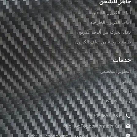
جاهز للشحن
ألياف الكربون الداخلية
ألياف الكربون الخارجية
ناقل الحركة من ألياف الكربون
طبقة خارجية من ألياف الكربون
خدمات
التطوير المخصص
تصنيع
ضبط الجودة
Privacy Policy
+86 13570511654
Ritaliu@topcarbonfiber.cn
المنطقة الصناعية للتكنولوجيا Beiyue، Zhongtang،