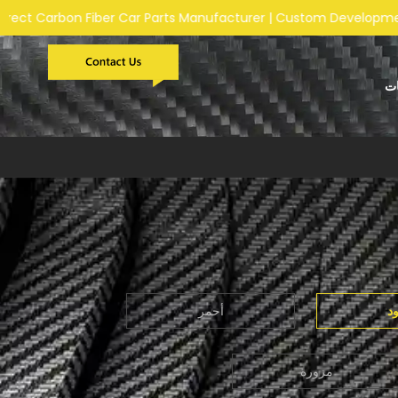
ufacturer | Custom Development Available | Fast Response for G
ات
د
أحمر
مزورة