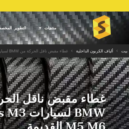
منتجات
التطوير المخص
بيت
>
ألياف الكربون الداخلية
>
غطاء مقبض ناقل الحركة من BMW لسيارات M Series M3 M5 M6 القديمة
غطاء مقبض ناقل الحر
BMW لسيار
M5 M6 القديمة