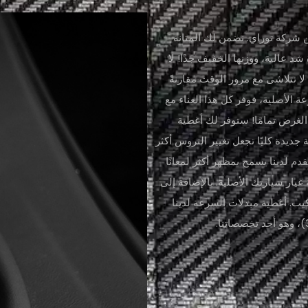
 شركة توراي. نضمن لك المتانة
شد عالية، ووزنها الخفيف جدًا! لا
 تتلاشى مع مرور الوقت مقارنةً
ة الأصلية، فوفر كل هذا العناء مع
لغرض تمامًا! ستوفر لك أغطية
ديدة كليًا تجعل تغيير التروس أكثر
قدم لدينا يسمح بمظهر أكثر لمعانًا
غيار سيارتك الأصلية. بالإضافة إلى
عصا مزدوجة من 3M لتسهيل التركيب. أغطية مبدلات السرعة لدينا