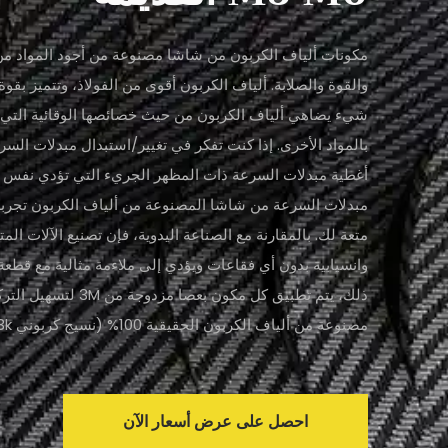
مكونات ألياف الكربون من شاشا مصنوعة من أجود المواد من
والقوة والصلابة. ألياف الكربون أقوى من الفولاذ، وتتميز بقوة 
شيء يضاهي ألياف الكربون من حيث خصائصها الوقائية التي لا
بالمواد الأخرى. إذا كنت تفكر في تغيير/استبدال مبدلات السرع
أغطية مبدلات السرعة ذات المظهر الجريء التي تؤدي نفس ا
مبدلات السرعة من شاشا المصنوعة من ألياف الكربون تجربة ج
متعة لك. بالمقارنة مع الصناعة اليدوية، فإن تصنيع الآلات المت
وانسيابية بدون أي فقاعات ويؤدي إلى ملاءمة مثالية مع قطعة 
ذلك، يتم تطبيق كل مكون ب
مصنوعة من ألياف الكربون الحقيقية 100% (نسيج كربوني 3k)، وهو أحد تخصصاتنا.
احصل على عرض أسعار الآن