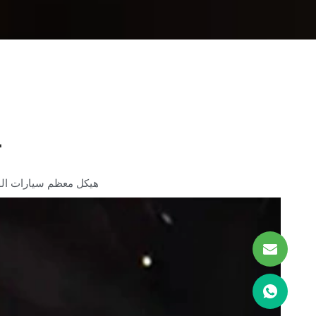
ت
هيكل معظم سيارات الفورمولا 1 مصنوع من ألياف الكربون، مما يُحسّن بشكل كبير من الدينا