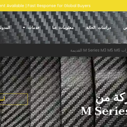
lobal Buyers
ص
دراسات الحالة
معلومات عنا
خدمات
المدون
كة من
أسو
ات M Series M3