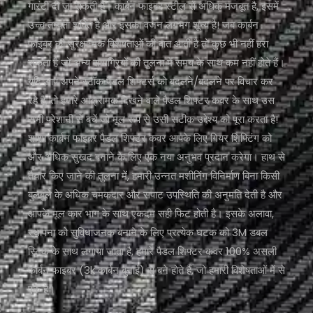
गारंटी दी जा सकती है। कार्बन फाइबर स्टील से अधिक मजबूत है, इसमें
उच्च तन्यता शक्ति है और इसका वजन लगभग शून्य है! जब कार्बन
फाइबर की सुरक्षात्मक विशेषताओं की बात आती है तो कुछ भी नहीं हरा
सकता है जो अन्य सामग्रियों की तुलना में समय के साथ कम नहीं होते हैं।
यदि आप अपने स्टॉक पैडल शिफ्टर्स को बदलने/बदलने पर विचार कर
रहे हैं, तो हमारे आक्रामक दिखने वाले पैडल शिफ्टर कवर के साथ उस
सभी परेशानी से बचें जो मूल रूप से उसी सटीक उद्देश्य को पूरा करता है!
शाशा कार्बन फाइबर पैडल शिफ्टर कवर आपके लिए गियर शिफ्टिंग को
और अधिक सुखद बनाने के लिए एक नया अनुभव प्रदान करेगा। हाथ से
तैयार किए जाने की तुलना में, हमारी उन्नत मशीनिंग विनिर्माण बिना किसी
बुलबुले के अधिक चमकदार और सपाट उपस्थिति की अनुमति देती है और
आपके मूल कार भाग के साथ एकदम सही फिट होती है। इसके अलावा,
स्थापना को सुविधाजनक बनाने के लिए प्रत्येक घटक को 3M डबल
स्टिक के साथ लगाया जाता है, हमारे पैडल शिफ्टर कवर 100% असली
कार्बन फाइबर (3k कार्बन बुनाई) से बने होते हैं, जो हमारी विशेषताओं में से
एक है।