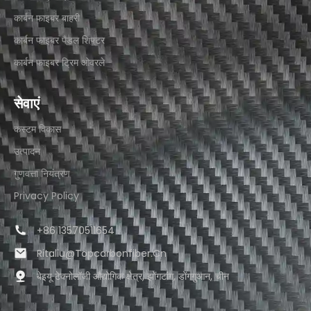
कार्बन फाइबर बाहरी​
कार्बन फाइबर पैडल शिफ्टर
कार्बन फाइबर ट्रिम ओवरले
सेवाएं
कस्टम विकास
उत्पादन
गुणवत्ता नियंत्रण
Privacy Policy
+86 13570511654
Ritaliu@topcarbonfiber.cn
बेइयू टेक्नोलॉजी औद्योगिक क्षेत्र, झोंगटांग, डोंगगुआन, चीन