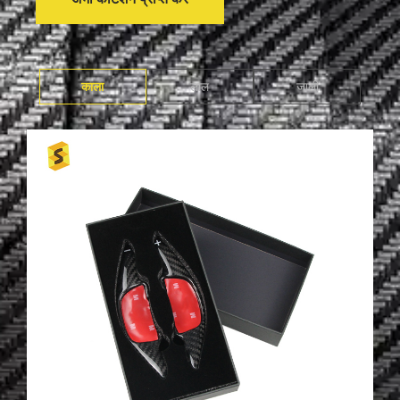
काला
लाल
जाली