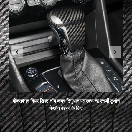
वोक्सवैगन गियर शिफ्ट नॉब कवर टिगुआन एलएक्स न्यू एनर्जी टुऑन
फेऑन वेइरन के लिए
12 दिसंबर 2022
कोई टिप्पणी नहीं