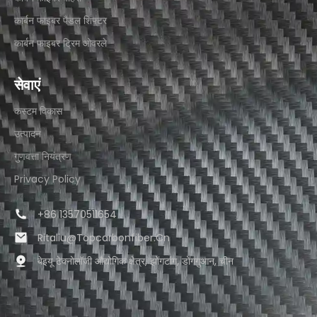
कार्बन फाइबर पैडल शिफ्टर
कार्बन फाइबर ट्रिम ओवरले
सेवाएं
कस्टम विकास
उत्पादन
गुणवत्ता नियंत्रण
Privacy Policy
+86 13570511654
Ritaliu@topcarbonfiber.cn
बेइयू टेक्नोलॉजी औद्योगिक क्षेत्र, झोंगटांग, डोंगगुआन, चीन