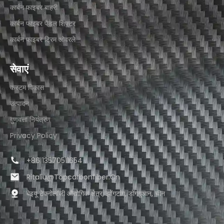
कार्बन फाइबर बाहरी​
कार्बन फाइबर पैडल शिफ्टर
कार्बन फाइबर ट्रिम ओवरले
सेवाएं
कस्टम विकास
उत्पादन
गुणवत्ता नियंत्रण
Privacy Policy
+86 13570511654
Ritaliu@topcarbonfiber.cn
बेइयू टेक्नोलॉजी औद्योगिक क्षेत्र, झोंगटांग, डोंगगुआन, चीन