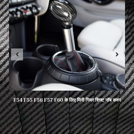
F54 F55 F56 F57 F60 के लिए मिनी गियर शिफ्ट नॉब कवर
दिसम्बर 22, 2022
कोई टिप्पणी नहीं